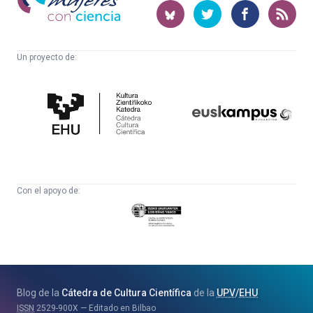
con
ciencia
Un proyecto de:
Cátedra
Euskampus
de
Fundazioa
Cultura
Científica
Con el apoyo de:
Eusko
Jaurlaritza
-
Zientzia,
Unibertsitate
Blog de la
Cátedra de Cultura Científica
de la
UPV
/
EHU
eta
ISSN
2529-900X
Editado en Bilbao
Berrikuntza