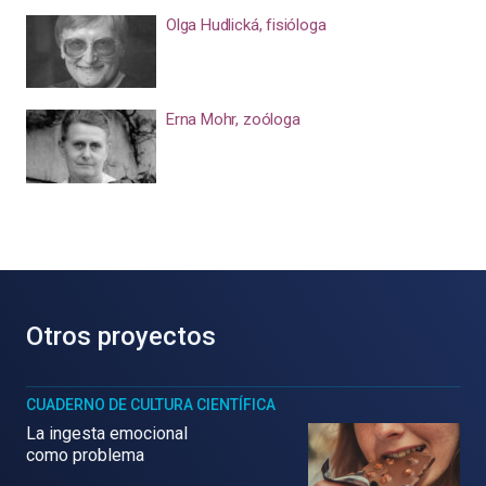
Olga Hudlická, fisióloga
Erna Mohr, zoóloga
Otros proyectos
CUADERNO DE CULTURA CIENTÍFICA
La ingesta emocional
como problema