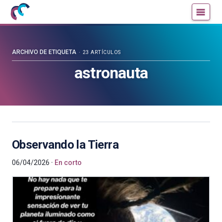
Mujeres
Un
con
blog
ciencia
de
—
la
ARCHIVO DE ETIQUETA
23 ARTÍCULOS
Cátedra
Cátedra
astronauta
de
de
Cultura
Cultura
Científica
Científica
de
de
la
la
UPV/EHU
UPV/EHU
Observando la Tierra
06/04/2026
En corto