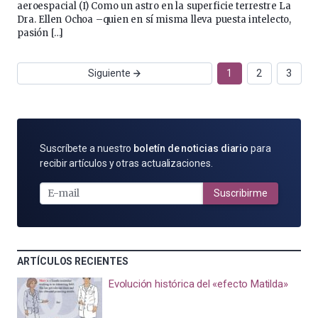
aeroespacial (I) Como un astro en la superficie terrestre La
Dra. Ellen Ochoa –quien en sí misma lleva puesta intelecto,
pasión […]
Siguiente
1
2
3
SUSCRÍBETE
Suscríbete a nuestro
boletín de noticias diario
para
POR
recibir artículos y otras actualizaciones.
E-
MAIL
Suscribirme
ARTÍCULOS RECIENTES
Evolución histórica del «efecto Matilda»