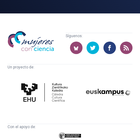
Mujeres
Síguenos:
con
ciencia
Un proyecto de:
Cátedra
Euskampus
de
Fundazioa
Cultura
Científica
Con el apoyo de:
Eusko