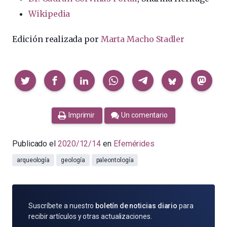
Wikipedia
Edición realizada por
Marta Macho Stadler
Compartir
Imprimir
Un comentario
Publicado el
2020/12/14
en
Efemérides
arqueología
geología
paleontología
SUSCRÍBETE
Suscríbete a nuestro
boletín de noticias diario
para
POR
recibir artículos y otras actualizaciones.
E-