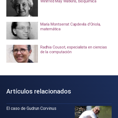
Winifred May Watkins, bioquímica
María Montserrat Capdevila d’Oriola,
matemática
Radhia Cousot, especialista en ciencias
de la computación
Artículos relacionados
El caso de Gudrun Corvinus