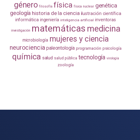
género
física
genética
filosofía
física nuclear
geología
historia de la ciencia
ilustración científica
informática
ingeniería
inventoras
inteligencia artificial
matemáticas
medicina
investigación
mujeres y ciencia
microbiología
neurociencia
paleontología
programación
psicología
química
tecnología
salud
salud pública
virología
zoología