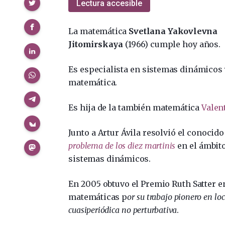
Compartir
Lectura accesible
La matemática
Svetlana Yakovlevna
Jitomirskaya
(1966) cumple hoy años.
Es especialista en sistemas dinámicos y
matemática.
Es hija de la también matemática
Valen
Junto a Artur Ávila resolvió el conocid
problema de los diez martinis
en el ámbito
sistemas dinámicos.
En 2005 obtuvo el Premio Ruth Satter e
matemáticas p
or su trabajo pionero en lo
cuasiperiódica no perturbativa
.