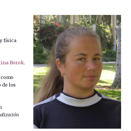
 física
tina Borok
.
o como
 de los
n
calización