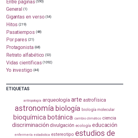
Entre páginas
(590)
General
(1)
Gigantas en verso
(54)
Hitos
(219)
Pasatiempos
(48)
Por pares
(21)
Protagonista
(68)
Retrato alfabético
(53)
Vidas científicas
(1092)
Yo investigo
(44)
ETIQUETAS
arte
arqueología
astrofísica
antropología
astronomía
biología
biología molecular
bioquímica
botánica
ciencia
cambio climático
discriminación
educación
divulgación
ecología
estudios de
estereotipo
enfermería
estadistica