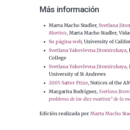
Más información
Marta Macho Stadler,
Svetlana Jito
Martinis
, Marta Macho Stadler, Vidas
Su página web
, University of Califo
Svetlana Yakovlevna Jitomirskaya
,
College
Svetlana Yakovlevna Jitomirskaya
,
University of St Andrews
2005 Satter Prize
, Notices of the A
Margarita Rodríguez,
Svetlana Jitomi
problema de los diez martinis” de la m
Edición realizada por
Marta Macho Sta