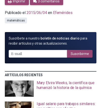
Imprimir
3 comentarios
Publicado el
2015/06/04
en
Efemérides
matemáticas
SUSCRÍBETE
Suscríbete a nuestro
boletín de noticias diario
para
POR
recibir artículos y otras actualizaciones.
E-
MAIL
Suscribirme
ARTÍCULOS RECIENTES
Mary Elvira Weeks, la científica que
humanizó la historia de la química
Igual salario para trabajos similares: