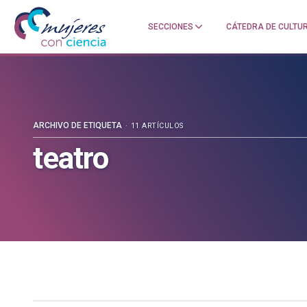
SECCIONES
CÁTEDRA DE CULTUR
Mujeres
Un
con
blog
ciencia
de
—
la
Cátedra
Cátedra
de
de
ARCHIVO DE ETIQUETA
11 ARTÍCULOS
Cultura
Cultura
teatro
Científica
Científica
de
de
la
la
UPV/EHU
UPV/EHU