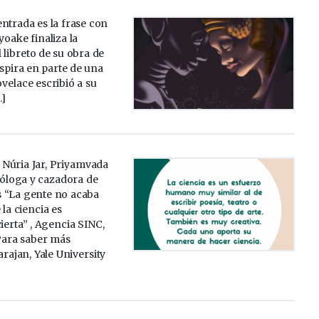
 entrada es la frase con
yoake finaliza la
 libreto de su obra de
nspira en parte de una
velace escribió a su
…]
a Núria Jar, Priyamvada
óloga y cazadora de
 “La gente no acaba
la ciencia es
cierta” , Agencia SINC,
Para saber más
rajan, Yale University