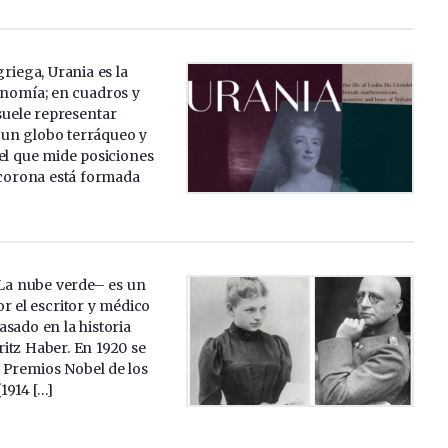
griega, Urania es la
onomía; en cuadros y
 suele representar
un globo terráqueo y
l que mide posiciones
 corona está formada
La nube verde– es un
r el escritor y médico
sado en la historia
ritz Haber. En 1920 se
 Premios Nobel de los
1914 […]