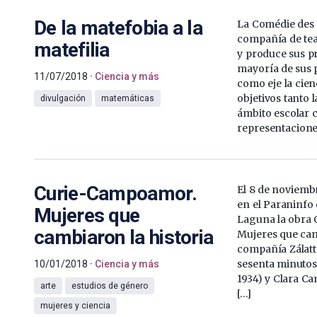
De la matefobia a la
La Comédie des
compañía de tea
matefilia
y produce sus pr
mayoría de sus 
11/07/2018
Ciencia y más
como eje la cien
objetivos tanto 
divulgación
matemáticas
ámbito escolar 
representacione
Curie-Campoamor.
El 8 de noviembr
en el Paraninfo 
Mujeres que
Laguna la obra
cambiaron la historia
Mujeres que camb
compañía Zálatt
sesenta minutos
10/01/2018
Ciencia y más
1934) y Clara C
arte
estudios de género
[…]
mujeres y ciencia