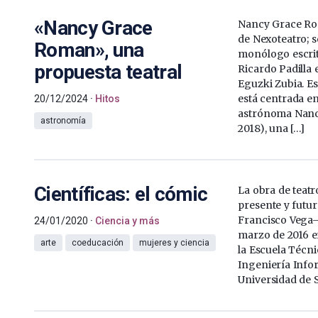
«Nancy Grace
Nancy Grace Ro
de Nexoteatro; s
Roman», una
monólogo escrit
propuesta teatral
Ricardo Padilla 
Eguzki Zubia. Es
está centrada en 
20/12/2024
Hitos
astrónoma Nanc
astronomía
2018), una […]
Científicas: el cómic
La obra de teatr
presente y futu
Francisco Vega– 
24/01/2020
Ciencia y más
marzo de 2016 e
arte
coeducación
mujeres y ciencia
la Escuela Técni
Ingeniería Infor
Universidad de S