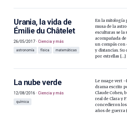
Urania, la vida de
En la mitología 
musa de la astr
Émilie du Châtelet
esculturas se la
acompañada de 
26/05/2017
Ciencia y más
un compás con e
y distancias. Su
astronomía
física
matemáticas
por estrellas […]
La nube verde
Le nuage vert –
drama escrito po
Claude Cohen, ba
12/08/2016
Ciencia y más
real de Clara y F
química
concedieron los
años de guerra (