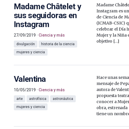
Madame Châtelet y
Madame Châtelet
Instagram es una
sus seguidoras en
de Ciencia de M
Instagram
(ICMAB-CSIC) qu
celebrar el Día 
Mujer y la Niña e
27/09/2019
Ciencia y más
objetivo […]
divulgación
historia de la ciencia
mujeres y ciencia
Valentina
Hace unas sema
mensaje de Pepa
autora de Valen
10/05/2019
Ciencia y más
propuesta teatra
arte
astrofísica
astronáutica
conocer a Mujer
mujeres y ciencia
obra, estrenada 
tiene un nombre