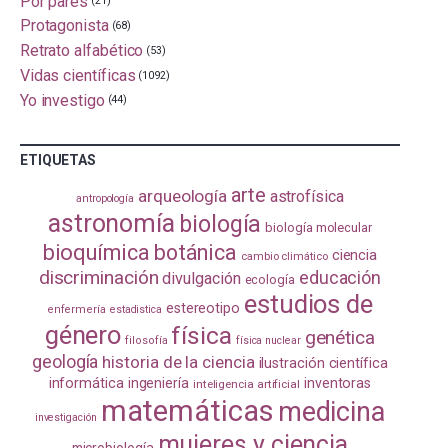
Por pares
(21)
Protagonista
(68)
Retrato alfabético
(53)
Vidas científicas
(1092)
Yo investigo
(44)
ETIQUETAS
arte
arqueología
astrofísica
antropología
astronomía
biología
biología molecular
bioquímica
botánica
ciencia
cambio climático
discriminación
educación
divulgación
ecología
estudios de
estereotipo
enfermería
estadistica
género
física
genética
filosofía
física nuclear
geología
historia de la ciencia
ilustración científica
informática
ingeniería
inventoras
inteligencia artificial
matemáticas
medicina
investigación
mujeres y ciencia