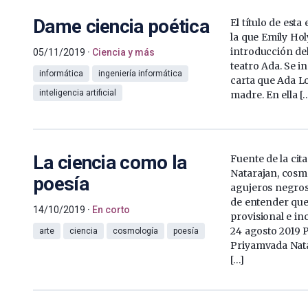
Dame ciencia poética
El título de esta
la que Emily Hol
introducción del
05/11/2019
Ciencia y más
teatro Ada. Se i
informática
ingeniería informática
carta que Ada Lo
inteligencia artificial
madre. En ella [
La ciencia como la
Fuente de la cit
Natarajan, cosm
poesía
agujeros negros
de entender que 
14/10/2019
En corto
provisional e in
24 agosto 2019 
arte
ciencia
cosmología
poesía
Priyamvada Nata
[…]