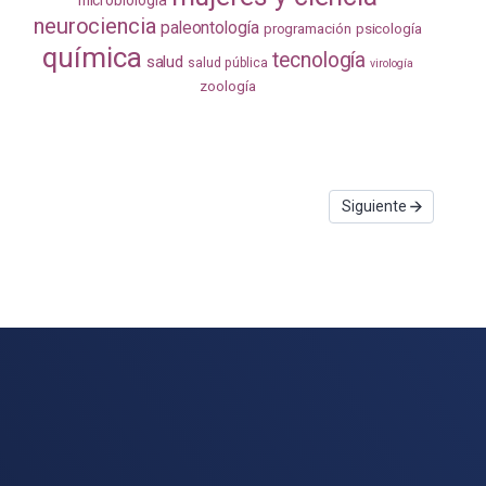
microbiología
neurociencia
paleontología
programación
psicología
química
tecnología
salud
salud pública
virología
zoología
Siguiente