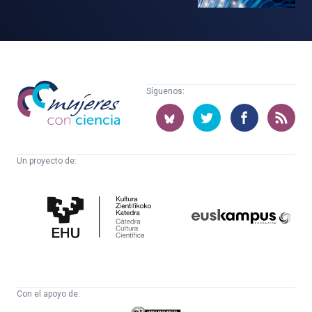
Mujeres
Síguenos:
con
ciencia
Un proyecto de:
Cátedra
Euskampus
de
Fundazioa
Cultura
Científica
Con el apoyo de: