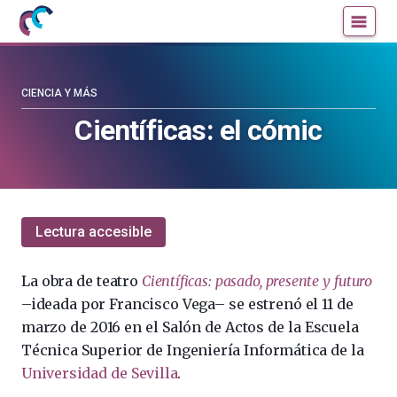
Mujeres
Un
con
blog
ciencia
de
—
la
CIENCIA Y MÁS
Cátedra
Cátedra
Científicas: el cómic
de
de
Cultura
Cultura
Científica
Científica
de
de
la
la
Lectura accesible
UPV/EHU
UPV/EHU
La obra de teatro
Científicas: pasado, presente y futuro
–ideada por Francisco Vega– se estrenó el 11 de
marzo de 2016 en el Salón de Actos de la Escuela
Técnica Superior de Ingeniería Informática de la
Universidad de Sevilla
.