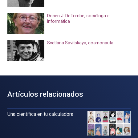
Dorien J. DeTombe, socióloga e
informática
Svetlana Savítskaya, cosmonauta
Artículos relacionados
Una científica en tu calculadora