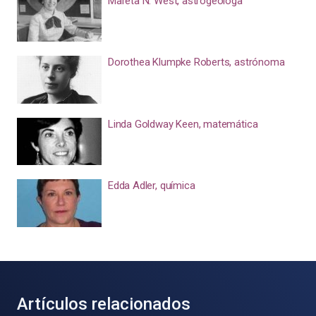
Mareta N. West, astrogeóloga
Dorothea Klumpke Roberts, astrónoma
Linda Goldway Keen, matemática
Edda Adler, química
Artículos relacionados