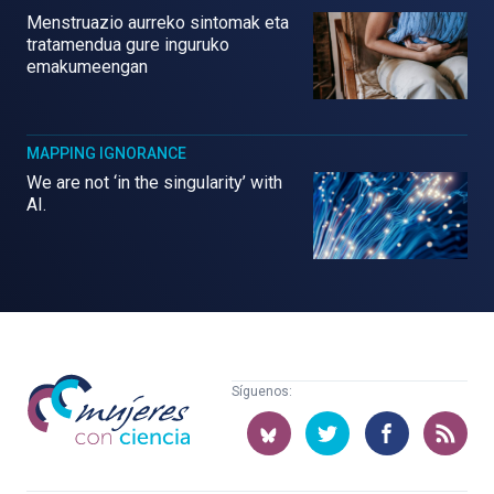
Menstruazio aurreko sintomak eta
tratamendua gure inguruko
emakumeengan
MAPPING IGNORANCE
We are not ‘in the singularity’ with
AI.
Mujeres
Síguenos:
con
ciencia