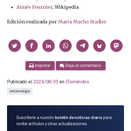
Aimée Fournier
, Wikipedia
Edición realizada por
Marta Macho Stadler
Compartir
Imprimir
Deja un comentario
Publicado el
2024/08/30
en
Efemérides
entomología
SUSCRÍBETE
Suscríbete a nuestro
boletín de noticias diario
para
POR
recibir artículos y otras actualizaciones.
E-