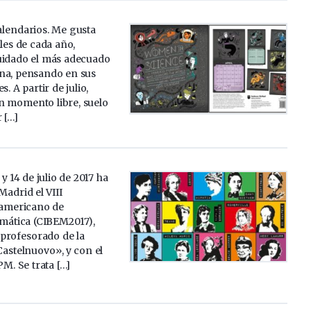
alendarios. Me gusta
ales de cada año,
uidado el más adecuado
na, pensando en sus
s. A partir de julio,
 momento libre, suelo
 […]
 y 14 de julio de 2017 ha
Madrid el VIII
americano de
mática (CIBEM2017),
profesorado de la
telnuovo», y con el
M. Se trata […]