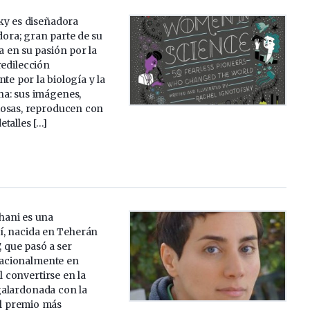
ky es diseñadora
adora; gran parte de su
ra en su pasión por la
redilección
e por la biología y la
a: sus imágenes,
osas, reproducen con
talles […]
ani es una
í, nacida en Teherán
 que pasó a ser
nacionalmente en
l convertirse en la
alardonada con la
el premio más