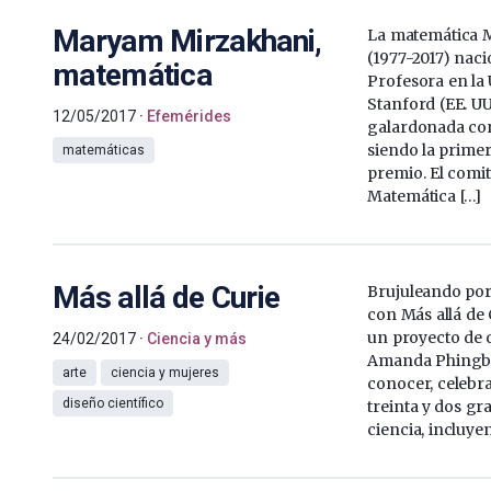
Maryam Mirzakhani,
La matemática 
(1977-2017) naci
matemática
Profesora en la
Stanford (EE. UU
12/05/2017
Efemérides
galardonada con 
siendo la primer
matemáticas
premio. El comit
Matemática […]
Más allá de Curie
Brujuleando por
con Más allá de 
un proyecto de 
24/02/2017
Ciencia y más
Amanda Phingbo
arte
ciencia y mujeres
conocer, celebrar,
diseño científico
treinta y dos gr
ciencia, incluye