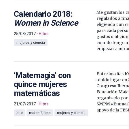
Calendario 2018:
Me gustan los c
regalarlos a fin
Women in Science
eligiendo con c
para cada perso
25/08/2017
Hitos
gustos o aficione
cuando tengo un
mujeres y ciencia
empezar a mirar
‘Matemagia’ con
Entre los días 10
tenido lugar en 
quince mujeres
Congreso Ibero
matemáticas
Educación Mate
organizado por 
SMPM «Emma Cas
21/07/2017
Hitos
apoyo de la FESP
arte
matemáticas
mujeres y ciencia