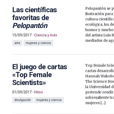
Las científicas
Pelopantón se p
ilustración para
favoritas de
cultura científic
Pelopantón
ecológica, los 
humor y mucho 
del artista Luis
15/09/2017
Ciencia y más
mediados de agos
arte
mujeres y ciencia
El juego de cartas
Top Female Scien
cartas desarroll
«Top Female
Hannah Wakefor
Scientists»
The Science Ho
la Universidad d
pretende rendir
01/09/2017
Hitos
sobresaliente tr
divulgación
mujeres y ciencia
mujeres […]