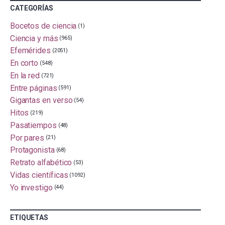
CATEGORÍAS
Bocetos de ciencia
(1)
Ciencia y más
(965)
Efemérides
(2051)
En corto
(548)
En la red
(721)
Entre páginas
(591)
Gigantas en verso
(54)
Hitos
(219)
Pasatiempos
(48)
Por pares
(21)
Protagonista
(68)
Retrato alfabético
(53)
Vidas científicas
(1092)
Yo investigo
(44)
ETIQUETAS