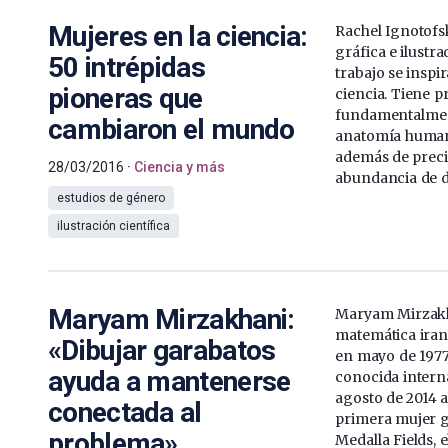
Mujeres en la ciencia:
Rachel Ignotofs
gráfica e ilustr
50 intrépidas
trabajo se inspi
pioneras que
ciencia. Tiene p
fundamentalment
cambiaron el mundo
anatomía human
además de preci
28/03/2016
Ciencia y más
abundancia de de
estudios de género
ilustración científica
Maryam Mirzakhani:
Maryam Mirzakh
matemática iran
«Dibujar garabatos
en mayo de 1977,
ayuda a mantenerse
conocida inter
agosto de 2014 a
conectada al
primera mujer g
problema»
Medalla Fields, 