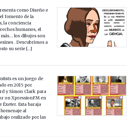
resenta como Diseño e
 el fomento de la
a, la conciencia
derechos humanos, el
más… los dibujos son
 Resines . Descubrimos a
to su serie […]
tists es un juego de
ado en 2015 por
d y Simon Clark para
ur on XpressionFM en
e Éxeter. Esta baraja
 homenaje al
abajo realizado por las