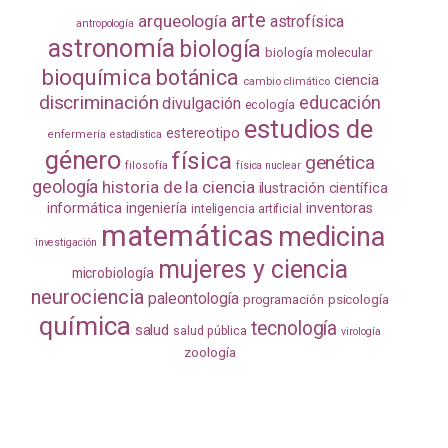
arte
arqueología
astrofísica
antropología
astronomía
biología
biología molecular
bioquímica
botánica
ciencia
cambio climático
discriminación
educación
divulgación
ecología
estudios de
estereotipo
enfermería
estadistica
género
física
genética
filosofía
física nuclear
geología
historia de la ciencia
ilustración científica
informática
ingeniería
inventoras
inteligencia artificial
matemáticas
medicina
investigación
mujeres y ciencia
microbiología
neurociencia
paleontología
programación
psicología
química
tecnología
salud
salud pública
virología
zoología