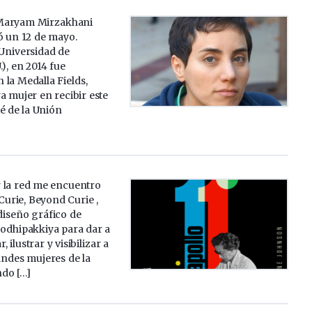
Maryam Mirzakhani
ó un 12 de mayo.
 Universidad de
.), en 2014 fue
la Medalla Fields,
a mujer en recibir este
é de la Unión
 la red me encuentro
Curie, Beyond Curie ,
diseño gráfico de
dhipakkiya para dar a
 ilustrar y visibilizar a
andes mujeres de la
ndo […]