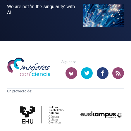
We are not ‘in the singularity’ with
AI.
Mujeres
Síguenos:
con
ciencia
Un proyecto de:
Cátedra
Euskampus
de
Fundazioa
Cultura
Científica