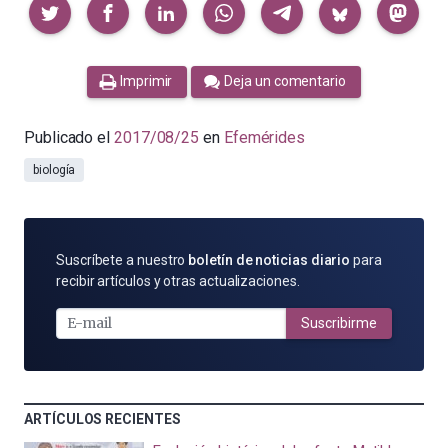
Compartir
Imprimir
Deja un comentario
Publicado el
2017/08/25
en
Efemérides
biología
SUSCRÍBETE
Suscríbete a nuestro
boletín de noticias diario
para
POR
recibir artículos y otras actualizaciones.
E-
MAIL
Suscribirme
ARTÍCULOS RECIENTES