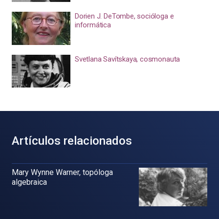
Dorien J. DeTombe, socióloga e
informática
Svetlana Savítskaya, cosmonauta
Artículos relacionados
Mary Wynne Warner, topóloga
algebraica