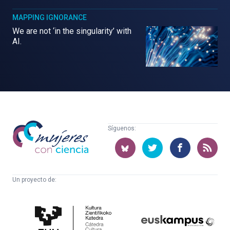
MAPPING IGNORANCE
We are not ‘in the singularity’ with
AI.
Mujeres
Síguenos:
con
ciencia
Un proyecto de:
Cátedra
Euskampus
de
Fundazioa
Cultura