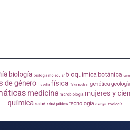
mía
biología
bioquímica
botánica
biología molecular
camb
s de género
física
genética
geologí
filosofía
física nuclear
áticas
medicina
mujeres y cie
microbiología
química
tecnología
salud
zoología
salud pública
virología