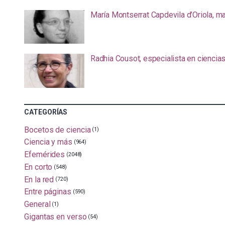
María Montserrat Capdevila d’Oriola, m
Radhia Cousot, especialista en ciencia
CATEGORÍAS
Bocetos de ciencia
(1)
Ciencia y más
(964)
Efemérides
(2048)
En corto
(548)
En la red
(720)
Entre páginas
(590)
General
(1)
Gigantas en verso
(54)