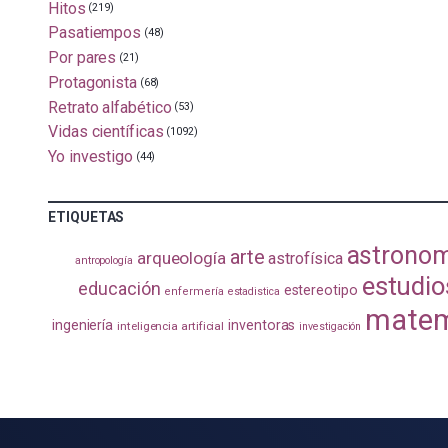
Hitos
(219)
Pasatiempos
(48)
Por pares
(21)
Protagonista
(68)
Retrato alfabético
(53)
Vidas científicas
(1092)
Yo investigo
(44)
ETIQUETAS
astrono
arte
arqueología
astrofísica
antropología
estudio
educación
estereotipo
enfermería
estadistica
matem
ingeniería
inventoras
inteligencia artificial
investigación