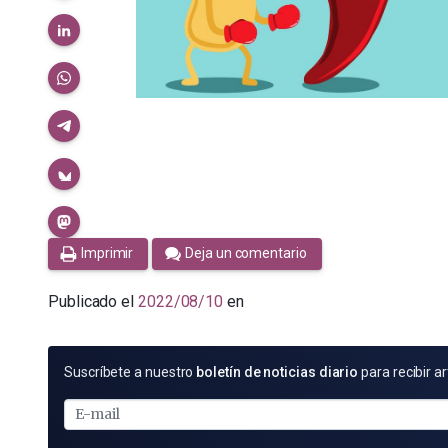
Imprimir
Deja un comentario
Publicado el
2022/08/10
en
SUSCRÍBETE
Suscríbete a nuestro
boletín de noticias diario
para recibir ar
POR
E-
MAIL