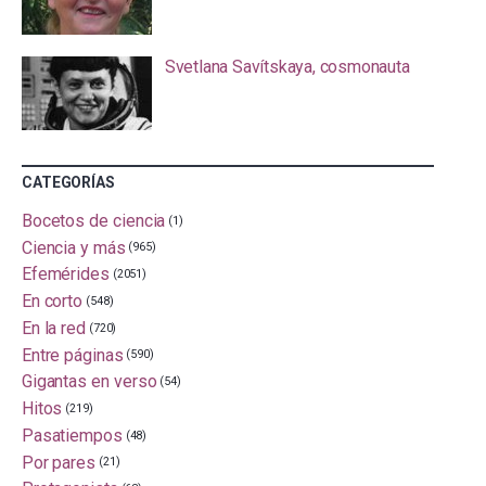
Svetlana Savítskaya, cosmonauta
CATEGORÍAS
Bocetos de ciencia
(1)
Ciencia y más
(965)
Efemérides
(2051)
En corto
(548)
En la red
(720)
Entre páginas
(590)
Gigantas en verso
(54)
Hitos
(219)
Pasatiempos
(48)
Por pares
(21)