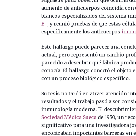
Fagraeus pudo observar qué ocurría dur
aumento de anticuerpos coincidía con 
blancos especializados del sistema inm
B
–, y reunió pruebas de que estas célul
específicamente los anticuerpos
inmun
Este hallazgo puede parecer una concl
actual, pero representó un cambio prof
parecido a descubrir qué fábrica produ
conocía. El hallazgo conectó el objeto 
con un proceso biológico específico.
Su tesis no tardó en atraer atención i
resultados y el trabajo pasó a ser cons
inmunología moderna. El descubrimiento
Sociedad Médica Sueca
de 1950, un rec
significativo para una investigadora j
encontraban importantes barreras en e