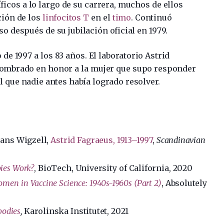
ficos a lo largo de su carrera, muchos de ellos
ción de los
linfocitos T
en el
timo
. Continuó
uso después de su jubilación oficial en 1979.
 de 1997 a los 83 años. El laboratorio Astrid
 nombrado en honor a la mujer que supo responder
 que nadie antes había logrado resolver.
Hans Wigzell,
Astrid Fagraeus, 1913–1997
,
Scandinavian
ies Work?
, BioTech, University of California, 2020
omen in Vaccine Science: 1940s-1960s (Part 2)
, Absolutely
bodies
,
Karolinska Institutet, 2021