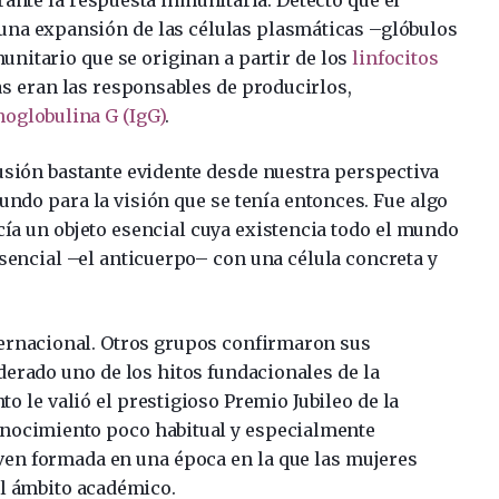
ante la respuesta inmunitaria. Detectó que el
una expansión de las células plasmáticas –glóbulos
unitario que se originan a partir de los
linfocitos
as eran las responsables de producirlos,
oglobulina G (IgG)
.
usión bastante evidente desde nuestra perspectiva
undo para la visión que se tenía entonces. Fue algo
cía un objeto esencial cuya existencia todo el mundo
esencial –el anticuerpo– con una célula concreta y
nternacional. Otros grupos confirmaron sus
iderado uno de los hitos fundacionales de la
 le valió el prestigioso Premio Jubileo de la
onocimiento poco habitual y especialmente
oven formada en una época en la que las mujeres
l ámbito académico.