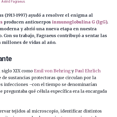
Astrid Fagraeus
.
s (1913-1997) ayudó a resolver el enigma al
as
producen anticuerpos
inmunoglobulina G (IgG)
.
moderna y abrió una nueva etapa en nuestra
 Con su trabajo, Fagraeus contribuyó a sentar las
 millones de vidas al año.
ante
l siglo XIX como
Emil von Behring
y
Paul Ehrlich
de sustancias protectoras que circulan por la
les infecciones –con el tiempo se denominarían
se preguntaba qué célula específica era la encargada
var tejidos al microscopio, identificar distintos