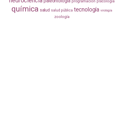
neurociencia
paleontología
programación
psicología
química
tecnología
salud
salud pública
virología
zoología