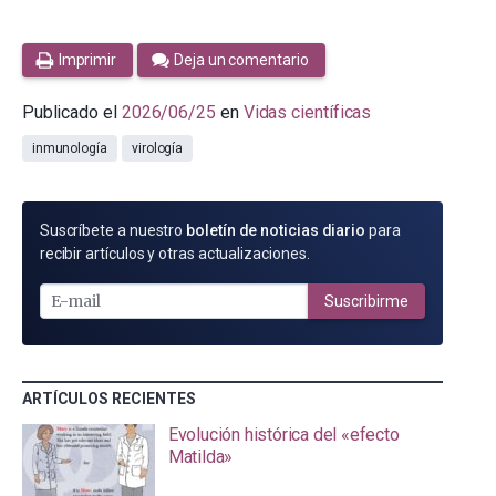
Imprimir
Deja un comentario
Publicado el
2026/06/25
en
Vidas científicas
inmunología
virología
SUSCRÍBETE
Suscríbete a nuestro
boletín de noticias diario
para
POR
recibir artículos y otras actualizaciones.
E-
MAIL
Suscribirme
ARTÍCULOS RECIENTES
Evolución histórica del «efecto
Matilda»