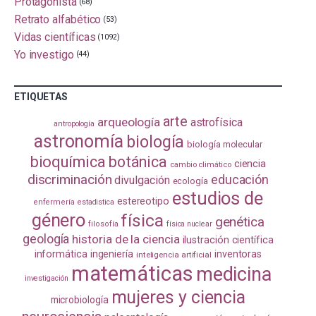
Protagonista
(68)
Retrato alfabético
(53)
Vidas científicas
(1092)
Yo investigo
(44)
ETIQUETAS
arte
arqueología
astrofísica
antropología
astronomía
biología
biología molecular
bioquímica
botánica
ciencia
cambio climático
discriminación
educación
divulgación
ecología
estudios de
estereotipo
enfermería
estadistica
género
física
genética
filosofía
física nuclear
geología
historia de la ciencia
ilustración científica
informática
ingeniería
inventoras
inteligencia artificial
matemáticas
medicina
investigación
mujeres y ciencia
microbiología