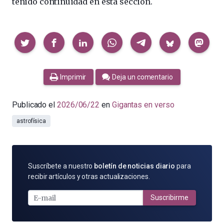
tenido continuidad en esta sección.
Compartir
Imprimir
Deja un comentario
Publicado el
2026/06/22
en
Gigantas en verso
astrofísica
SUSCRÍBETE
Suscríbete a nuestro
boletín de noticias diario
para
POR
recibir artículos y otras actualizaciones.
E-
MAIL
Suscribirme