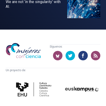
We are not ‘in the singularity’ with
AI.
Mujeres
Síguenos:
con
ciencia
Un proyecto de:
Cátedra
Euskampus
de
Fundazioa
Cultura
Científica