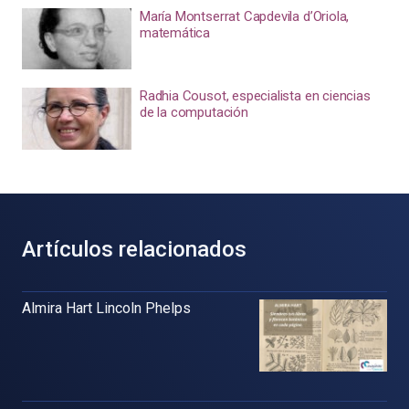
María Montserrat Capdevila d’Oriola,
matemática
Radhia Cousot, especialista en ciencias
de la computación
Artículos relacionados
Almira Hart Lincoln Phelps