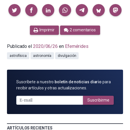
Compartir
Imprimir
2 comentarios
Publicado el
2020/06/26
en
Efemérides
astrofísica
astronomía
divulgación
SUSCRÍBETE
Suscríbete a nuestro
boletín de noticias diario
para
POR
recibir artículos y otras actualizaciones.
E-
MAIL
Suscribirme
ARTÍCULOS RECIENTES