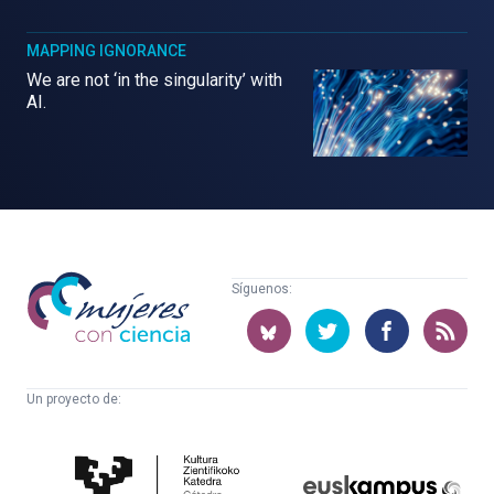
MAPPING IGNORANCE
We are not ‘in the singularity’ with
AI.
Mujeres
Síguenos:
con
ciencia
Un proyecto de:
Cátedra
Euskampus
de
Fundazioa
Cultura