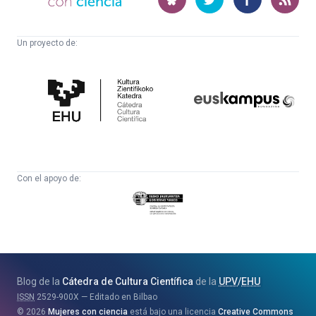
ciencia
Un proyecto de:
Cátedra
Euskampus
de
Fundazioa
Cultura
Científica
Con el apoyo de:
Eusko
Jaurlaritza
-
Zientzia,
Unibertsitate
Blog de la
Cátedra de Cultura Científica
de la
UPV
/
EHU
eta
ISSN
2529-900X
Editado en Bilbao
Berrikuntza
2026
Mujeres con ciencia
está bajo una licencia
Creative Commons