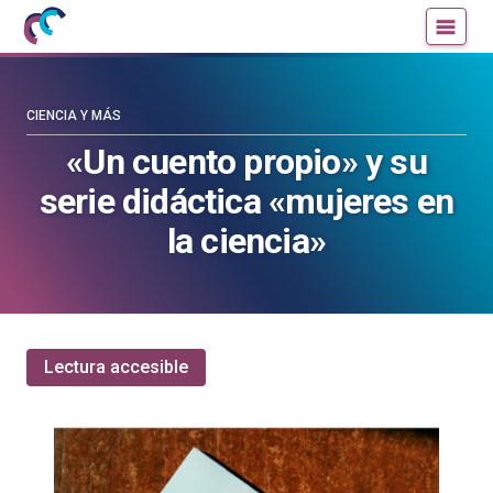
Mujeres
Un
con
blog
ciencia
de
—
la
CIENCIA Y MÁS
Cátedra
Cátedra
«Un cuento propio» y su
de
de
serie didáctica «mujeres en
Cultura
Cultura
Científica
Científica
la ciencia»
de
de
la
la
UPV/EHU
UPV/EHU
Lectura accesible