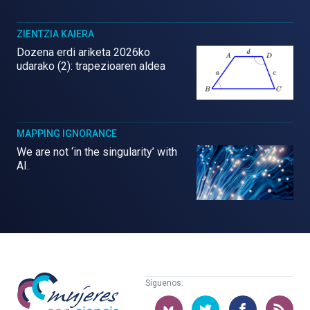
ZIENTZIA KAIERA
Dozena erdi ariketa 2026ko
udarako (2): trapezioaren aldea
MAPPING IGNORANCE
We are not ‘in the singularity’ with
AI.
Mujeres
Síguenos:
con