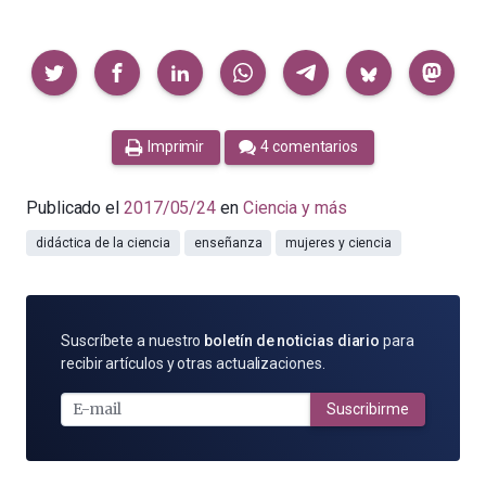
Compartir
Imprimir
4 comentarios
Publicado el
2017/05/24
en
Ciencia y más
didáctica de la ciencia
enseñanza
mujeres y ciencia
SUSCRÍBETE
Suscríbete a nuestro
boletín de noticias diario
para
POR
recibir artículos y otras actualizaciones.
E-
MAIL
Suscribirme