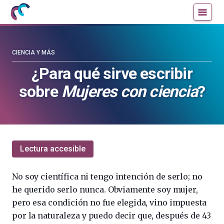
Mujeres
Un
con
blog
ciencia
de
—
la
CIENCIA Y MÁS
Cátedra
Cátedra
¿Para qué sirve escribir
de
de
sobre
Mujeres con ciencia
?
Cultura
Cultura
Científica
Científica
de
de
la
la
UPV/EHU
UPV/EHU
Lectura accesible
No soy científica ni tengo intención de serlo; no
he querido serlo nunca. Obviamente soy mujer,
pero esa condición no fue elegida, vino impuesta
por la naturaleza y puedo decir que, después de 43