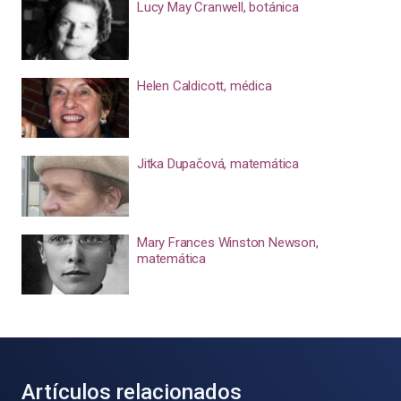
Lucy May Cranwell, botánica
Helen Caldicott, médica
Jitka Dupačová, matemática
Mary Frances Winston Newson,
matemática
Artículos relacionados