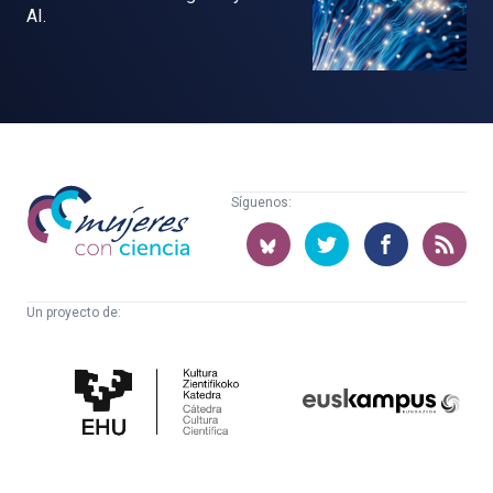
AI.
Mujeres
Síguenos:
con
ciencia
Un proyecto de:
Cátedra
Euskampus
de
Fundazioa
Cultura
Científica