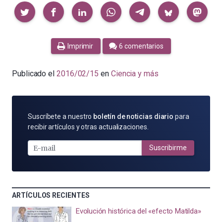
Compartir
Imprimir
6 comentarios
Publicado el
2016/02/15
en
Ciencia y más
SUSCRÍBETE
Suscríbete a nuestro
boletín de noticias diario
para
POR
recibir artículos y otras actualizaciones.
E-
MAIL
Suscribirme
ARTÍCULOS RECIENTES
Evolución histórica del «efecto Matilda»