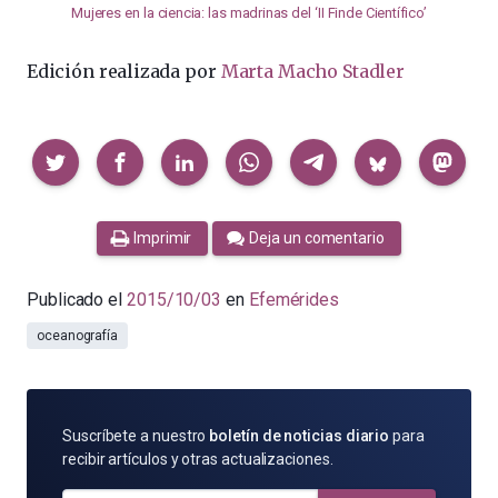
Mujeres en la ciencia: las madrinas del ‘II Finde Científico’
Edición realizada por
Marta Macho Stadler
Compartir
Imprimir
Deja un comentario
Publicado el
2015/10/03
en
Efemérides
oceanografía
SUSCRÍBETE
Suscríbete a nuestro
boletín de noticias diario
para
POR
recibir artículos y otras actualizaciones.
E-