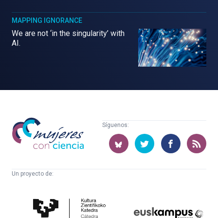
MAPPING IGNORANCE
We are not ‘in the singularity’ with
AI.
Mujeres
Síguenos:
con
ciencia
Un proyecto de:
Cátedra
Euskampus
de
Fundazioa
Cultura