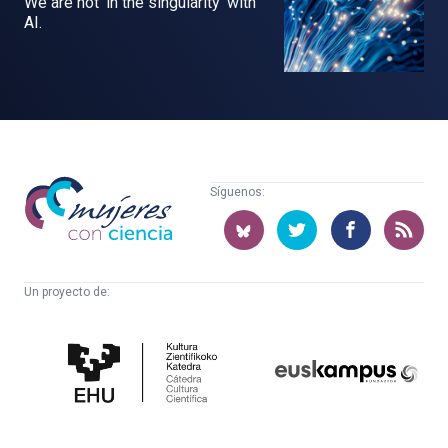
We are not ‘in the singularity’ with
AI.
Mujeres
Síguenos:
con
ciencia
Un proyecto de:
Cátedra
Euskampus
de
Fundazioa
Cultura
Científica