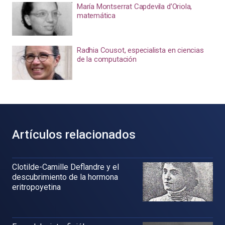
María Montserrat Capdevila d’Oriola,
matemática
Radhia Cousot, especialista en ciencias
de la computación
Artículos relacionados
Clotilde-Camille Deflandre y el
descubrimiento de la hormona
eritropoyetina