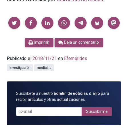
Compartir
Imprimir
Deja un comentario
Publicado el
2018/11/21
en
Efemérides
investigación
medicina
SUSCRÍBETE
Suscríbete a nuestro
boletín de noticias diario
para
POR
recibir artículos y otras actualizaciones.
E-
MAIL
Suscribirme