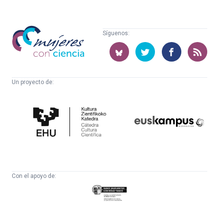
Mujeres
Síguenos:
con
ciencia
Un proyecto de:
Cátedra
Euskampus
de
Fundazioa
Cultura
Científica
Con el apoyo de:
Eusko
Jaurlaritza
-