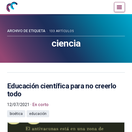
Mujeres
Un
con
blog
ciencia
de
—
la
ARCHIVO DE ETIQUETA
133 ARTÍCULOS
Cátedra
Cátedra
ciencia
de
de
Cultura
Cultura
Científica
Científica
de
de
la
la
UPV/EHU
UPV/EHU
Educación científica para no creerlo
todo
12/07/2021
En corto
bioética
educación