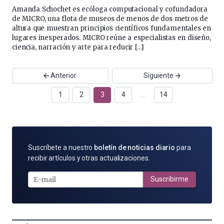
Amanda Schochet es ecóloga computacional y cofundadora
de MICRO, una flota de museos de menos de dos metros de
altura que muestran principios científicos fundamentales en
lugares inesperados. MICRO reúne a especialistas en diseño,
ciencia, narración y arte para reducir […]
Anterior
Siguiente
1
2
3
4
…
14
SUSCRÍBETE
Suscríbete a nuestro
boletín de noticias diario
para
POR
recibir artículos y otras actualizaciones.
E-
MAIL
Suscribirme