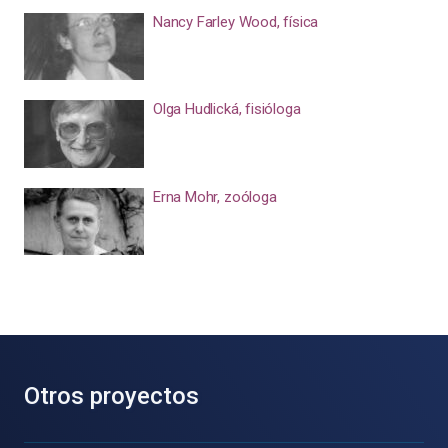
Nancy Farley Wood, física
Olga Hudlická, fisióloga
Erna Mohr, zoóloga
Otros proyectos