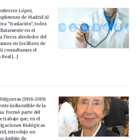
utierrez López,
plutense de Madrid Al
bra “traslación”, todos
iatamente en el
a Tierra alrededor del
amos en los libros de
 Si consultamos el
 Real […]
Falgueras (1938-2019)
ente indiscutible de la
ña. Formó parte del
 trabajo que, en el
tigaciones Biológicas
id, introdujo un
so ámbito de