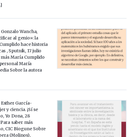
]
ta Gonzalo Wancha,
ficar al genio»: la
Cumplido hace historia
s , Sputnik, 17 julio
r más María Cumplido
 personal María
edia Sobre la autora
a Esther García-
r y ciencia. ¡Sí se
o, Yo Dona, 28
 Para saber más
o, CIC Biogune Sobre
bera (Molinos),