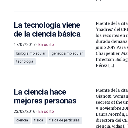
La tecnología viene
Fuente de la cit
‘madres’ del CR
de la ciencia básica
los recortes en 
durado demasiad
17/07/2017
En corto
junio 2017 Para
Charpentier, Max
biología molecular
genética molecular
Infection Biolog
tecnología
Pérez […]
La ciencia hace
Fuente de la cit
Gianotti: woman 
mejores personas
secrets of the u
9 noviembre 201
23/02/2016
En corto
Laura Morrón, Fa
directora del C
ciencia
física
física de partículas
ciencia, Vidas […