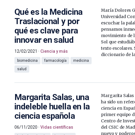
Qué es la Medicina
María Dolores G
Universidad Com
Traslacional y por
escuchar la pala
qué es clave para
pensamos inmed
movimiento de l
innovar en salud
Sol que estudiáb
texto escolares.
12/02/2021
Ciencia y más
diccionario de la
biomedicina
farmacología
medicina
salud
Margarita Salas, una
Margarita Salas 
ha sido un refer
indeleble huella en la
ciencia en Espa
ciencia española
primer equipo de
Centro de Inves
del CSIC de Madr
06/11/2020
Vidas científicas
nuevo y podero