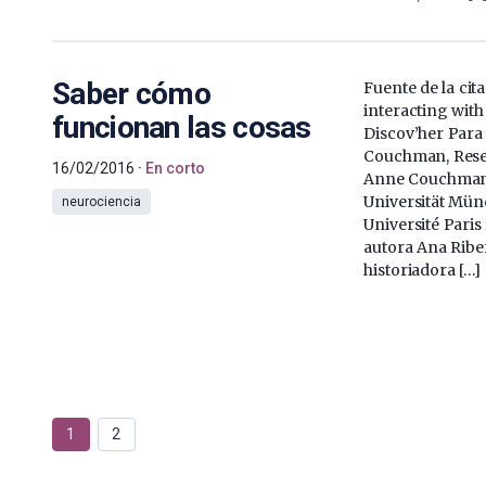
Saber cómo
Fuente de la cita
interacting wit
funcionan las cosas
Discov’her Para
Couchman, Resea
16/02/2016
En corto
Anne Couchman,
Universität Mü
neurociencia
Université Paris
autora Ana Ribe
historiadora […]
1
2