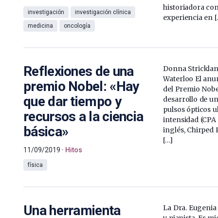
historiadora con
investigación
investigación clínica
experiencia en [
medicina
oncología
Reflexiones de una
Donna Strickland
Waterloo El anu
premio Nobel: «Hay
del Premio Nobel
que dar tiempo y
desarrollo de u
pulsos ópticos u
recursos a la ciencia
intensidad (CPA 
básica»
inglés, Chirped 
[…]
11/09/2019
Hitos
física
Una herramienta
La Dra. Eugenia
y pianista. Es 