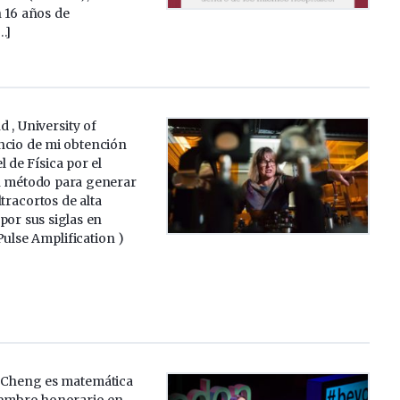
 16 años de
…]
 , University of
ncio de mi obtención
 de Física por el
n método para generar
ltracortos de alta
por sus siglas en
Pulse Amplification )
 Cheng es matemática
miembro honorario en