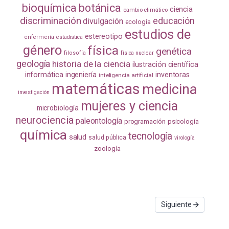
bioquímica
botánica
ciencia
cambio climático
discriminación
educación
divulgación
ecología
estudios de
estereotipo
enfermería
estadistica
género
física
genética
filosofía
física nuclear
geología
historia de la ciencia
ilustración científica
informática
ingeniería
inventoras
inteligencia artificial
matemáticas
medicina
investigación
mujeres y ciencia
microbiología
neurociencia
paleontología
programación
psicología
química
tecnología
salud
salud pública
virología
zoología
Siguiente