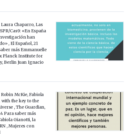
a Laura Chaparro, Las
ISPR/Cas9: «En España
investigación han
o» , El Español, 21
 saber más Emmanuelle
 Planck Institute for
y, Berlin Juan Ignacio
a Robin McKie, Fabiola
with the key to the
niverse , The Guardian,
4 Para saber más
biola Gianotti, la
ERN , Mujeres con
]