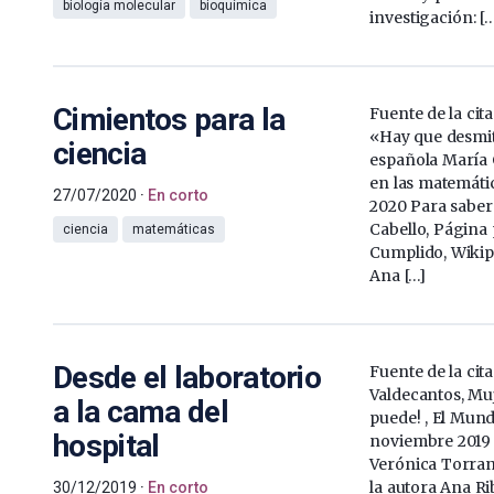
biología molecular
bioquímica
investigación: […
Cimientos para la
Fuente de la ci
«Hay que desmiti
ciencia
española María 
en las matemática
27/07/2020
En corto
2020 Para sabe
Cabello, Página
ciencia
matemáticas
Cumplido, Wikip
Ana […]
Desde el laboratorio
Fuente de la cit
Valdecantos, Muje
a la cama del
puede! , El Mund
hospital
noviembre 2019
Verónica Torran
la autora Ana Ri
30/12/2019
En corto