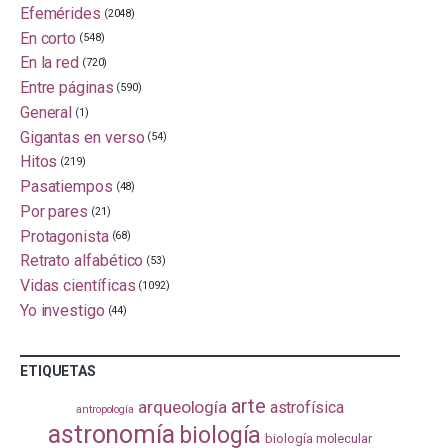
Efemérides
(2048)
En corto
(548)
En la red
(720)
Entre páginas
(590)
General
(1)
Gigantas en verso
(54)
Hitos
(219)
Pasatiempos
(48)
Por pares
(21)
Protagonista
(68)
Retrato alfabético
(53)
Vidas científicas
(1092)
Yo investigo
(44)
ETIQUETAS
arte
arqueología
astrofísica
antropología
astronomía
biología
biología molecular