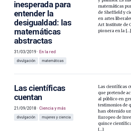
inesperada para
matemáticas pur
entender la
de Sheffield y ci
en artes liberale
desigualdad: las
Art Institute de
matemáticas
pionera en la […
abstractas
31/03/2019
En la red
divulgación
matemáticas
Las científicas
Las científicas 
que pretende ace
cuentan
al público en ge
testimonios de q
21/09/2018
Ciencia y más
han obtenido un
Europeo de Inve
divulgación
mujeres y ciencia
quince científic
[…]