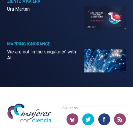
ZIENTZIA KAIERA
Ura Marten
MAPPING IGNORANCE
We are not ‘in the singularity’ with
AI.
Mujeres
Síguenos:
con
ciencia