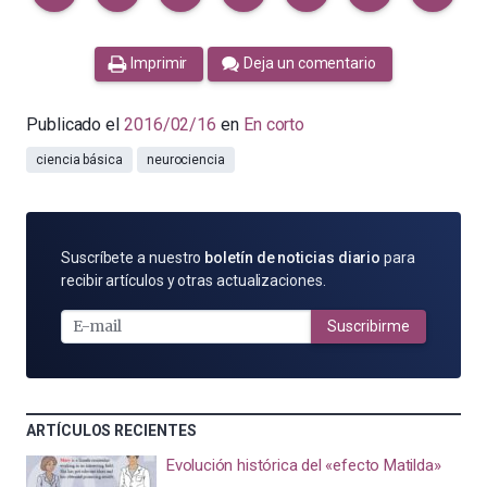
Imprimir
Deja un comentario
Publicado el
2016/02/16
en
En corto
ciencia básica
neurociencia
SUSCRÍBETE
Suscríbete a nuestro
boletín de noticias diario
para
POR
recibir artículos y otras actualizaciones.
E-
MAIL
Suscribirme
ARTÍCULOS RECIENTES
Evolución histórica del «efecto Matilda»