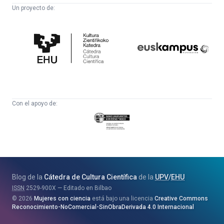
Un proyecto de:
Cátedra
Euskampus
de
Fundazioa
Cultura
Científica
Con el apoyo de:
Eusko
Jaurlaritza
-
Zientzia,
Unibertsitate
Blog de la
Cátedra de Cultura Científica
de la
UPV
/
EHU
eta
ISSN
2529-900X
Editado en Bilbao
Berrikuntza
2026
Mujeres con ciencia
está bajo una licencia
Creative Commons
Saila
Reconocimiento-NoComercial-SinObraDerivada 4.0 Internacional