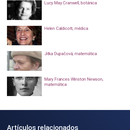
Lucy May Cranwell, botánica
Helen Caldicott, médica
Jitka Dupačová, matemática
Mary Frances Winston Newson,
matemática
Artículos relacionados