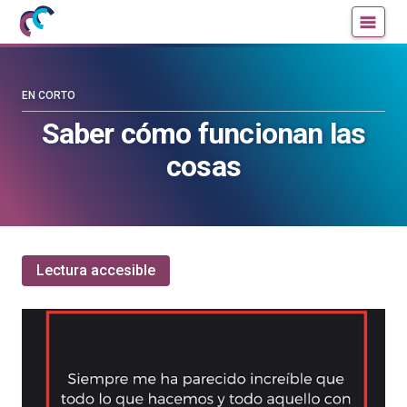
Mujeres
Un
con
blog
ciencia
de
—
la
EN CORTO
Cátedra
Cátedra
Saber cómo funcionan las
de
de
cosas
Cultura
Cultura
Científica
Científica
de
de
la
la
UPV/EHU
UPV/EHU
Lectura accesible