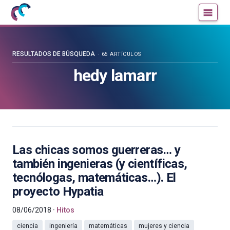
Mujeres
Un
con
blog
ciencia
de
—
la
RESULTADOS DE BÚSQUEDA
65 ARTÍCULOS
Cátedra
Cátedra
hedy lamarr
de
de
Cultura
Cultura
Científica
Científica
de
de
la
la
UPV/EHU
UPV/EHU
Las chicas somos guerreras… y
también ingenieras (y científicas,
tecnólogas, matemáticas…). El
proyecto Hypatia
08/06/2018
Hitos
ciencia
ingeniería
matemáticas
mujeres y ciencia