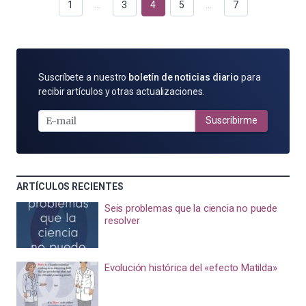
1
…
3
4
5
…
7
SUSCRÍBETE
Suscríbete a nuestro
boletín de noticias diario
para
POR
recibir artículos y otras actualizaciones.
E-
MAIL
Suscribirme
ARTÍCULOS RECIENTES
Seis problemas que la ciencia no puede
resolver
Evolución histórica del «efecto Matilda»