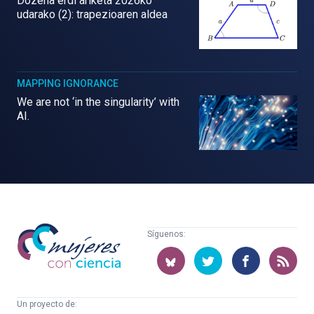
Dozena erdi ariketa 2026ko
udarako (2): trapezioaren aldea
MAPPING IGNORANCE
We are not ‘in the singularity’ with
AI.
Mujeres
Síguenos:
con
ciencia
Un proyecto de: