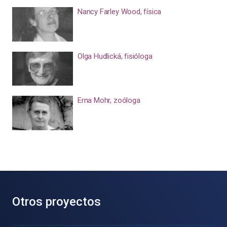
Nancy Farley Wood, física
Olga Hudlická, fisióloga
Erna Mohr, zoóloga
Otros proyectos