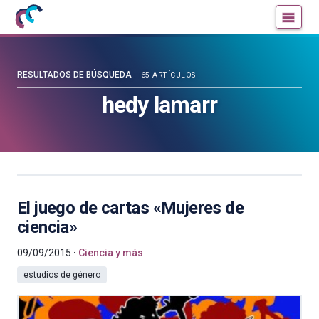
Mujeres
Un
con
blog
ciencia
de
—
la
RESULTADOS DE BÚSQUEDA
65 ARTÍCULOS
Cátedra
Cátedra
hedy lamarr
de
de
Cultura
Cultura
Científica
Científica
de
de
la
la
UPV/EHU
UPV/EHU
El juego de cartas «Mujeres de
ciencia»
09/09/2015
Ciencia y más
estudios de género