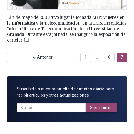
El 7 de mayo de 2009 tuvo lugar la Jornada MIT: Mujeres en
la Informática y la Telecomunicación, en la E.T.S. Ingenierías
Informática y de Telecomunicación de la Universidad de
Granada. Durante esta jornada, se inauguró la exposición de
carteles […]
Anterior
1
…
6
7
SUSCRÍBETE
Suscríbete a nuestro
boletín de noticias diario
para
POR
recibir artículos y otras actualizaciones.
E-
MAIL
Suscribirme