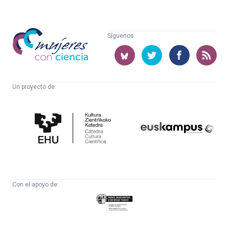
Mujeres
Síguenos:
con
ciencia
Un proyecto de:
Cátedra
Euskampus
de
Fundazioa
Cultura
Científica
Con el apoyo de:
Eusko
Jaurlaritza
-