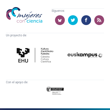
Mujeres
Síguenos:
con
ciencia
Un proyecto de:
Cátedra
Euskampus
de
Fundazioa
Cultura
Científica
Con el apoyo de:
Eusko
Jaurlaritza
-
Zientzia,