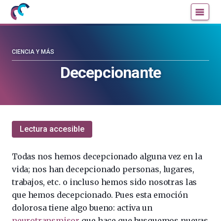
Mujeres
Un
con
blog
ciencia
de
—
la
CIENCIA Y MÁS
Cátedra
Cátedra
Decepcionante
de
de
Cultura
Cultura
Científica
Científica
de
de
la
la
Lectura accesible
UPV/EHU
UPV/EHU
Todas nos hemos decepcionado alguna vez en la
vida; nos han decepcionado personas, lugares,
trabajos, etc. o incluso hemos sido nosotras las
que hemos decepcionado. Pues esta emoción
dolorosa tiene algo bueno: activa un
neurotransmisor
que hace que busquemos nuevas