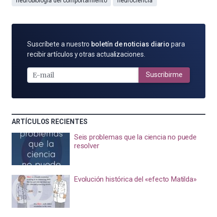
neurobiología del comportamiento
neurociencia
SUSCRÍBETE
Suscríbete a nuestro
boletín de noticias diario
para
POR
recibir artículos y otras actualizaciones.
E-
MAIL
Suscribirme
ARTÍCULOS RECIENTES
Seis problemas que la ciencia no puede
resolver
Evolución histórica del «efecto Matilda»