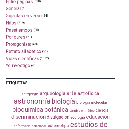
Entre páginas
(590)
General
(1)
Gigantas en verso
(54)
Hitos
(219)
Pasatiempos
(48)
Por pares
(21)
Protagonista
(68)
Retrato alfabético
(53)
Vidas científicas
(1092)
Yo investigo
(44)
ETIQUETAS
arte
arqueología
astrofísica
antropología
astronomía
biología
biología molecular
bioquímica
botánica
ciencia
cambio climático
discriminación
educación
divulgación
ecología
estudios de
estereotipo
enfermería
estadistica