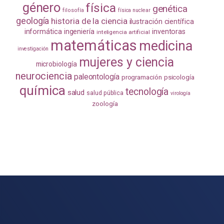
género
física
genética
filosofía
física nuclear
geología
historia de la ciencia
ilustración científica
informática
ingeniería
inventoras
inteligencia artificial
matemáticas
medicina
investigación
mujeres y ciencia
microbiología
neurociencia
paleontología
programación
psicología
química
tecnología
salud
salud pública
virología
zoología