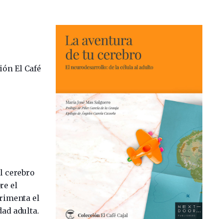
ión El Café
el cerebro
re el
rimenta el
ad adulta.