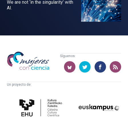
We are not ‘in the singularity’ with
AI.
Mujeres
Síguenos:
con
ciencia
Un proyecto de:
Cátedra
Euskampus
de
Fundazioa
Cultura
Científica