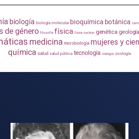
mía
biología
bioquímica
botánica
biología molecular
camb
s de género
física
genética
geologí
filosofía
física nuclear
áticas
medicina
mujeres y cie
microbiología
química
tecnología
salud
zoología
salud pública
virología