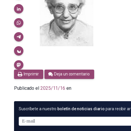
Imprimir
Deja un comentario
Publicado el
2025/11/16
en
SUSCRÍBETE
Suscríbete a nuestro
boletín de noticias diario
para recibir ar
POR
E-
MAIL