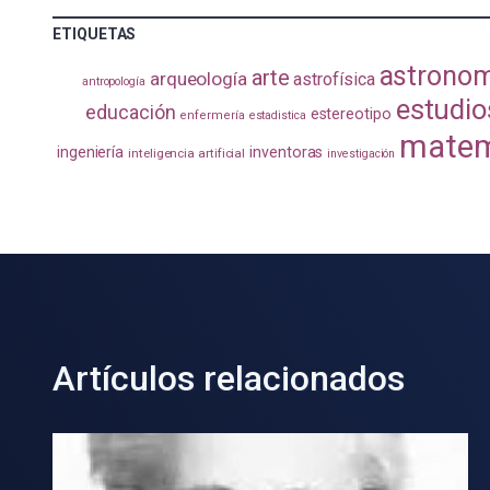
ETIQUETAS
astrono
arte
arqueología
astrofísica
antropología
estudio
educación
estereotipo
enfermería
estadistica
matem
ingeniería
inventoras
inteligencia artificial
investigación
Artículos relacionados