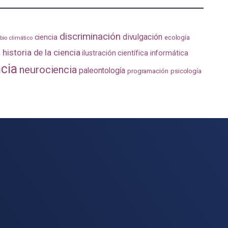
discriminación
divulgación
ciencia
ecología
io climático
a
historia de la ciencia
ilustración científica
informática
ncia
neurociencia
paleontología
programación
psicología