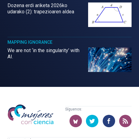
Dozena erdi ariketa 2026ko
udarako (2): trapezioaren aldea
MAPPING IGNORANCE
We are not ‘in the singularity’ with
AI.
Mujeres
Síguenos:
con
ciencia