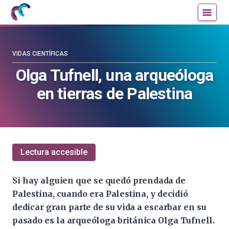
Mujeres
Un
con
blog
ciencia
de
—
la
VIDAS CIENTÍFICAS
Cátedra
Cátedra
Olga Tufnell, una arqueóloga
de
de
en tierras de Palestina
Cultura
Cultura
Científica
Científica
de
de
la
la
UPV/EHU
UPV/EHU
Lectura accesible
Si hay alguien que se quedó prendada de
Palestina, cuando era Palestina, y decidió
dedicar gran parte de su vida a escarbar en su
pasado es la arqueóloga británica Olga Tufnell.