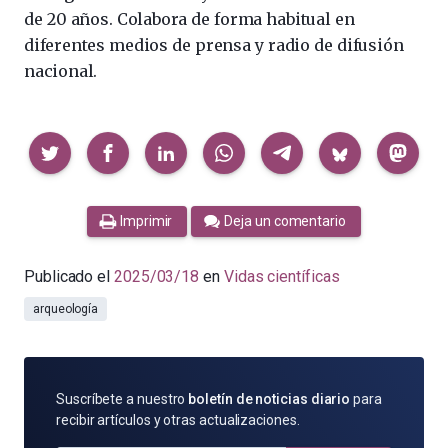
de 20 años. Colabora de forma habitual en
diferentes medios de prensa y radio de difusión
nacional.
Compartir
Imprimir
Deja un comentario
Publicado el
2025/03/18
en
Vidas científicas
arqueología
SUSCRÍBETE
Suscríbete a nuestro
boletín de noticias diario
para
POR
recibir artículos y otras actualizaciones.
E-