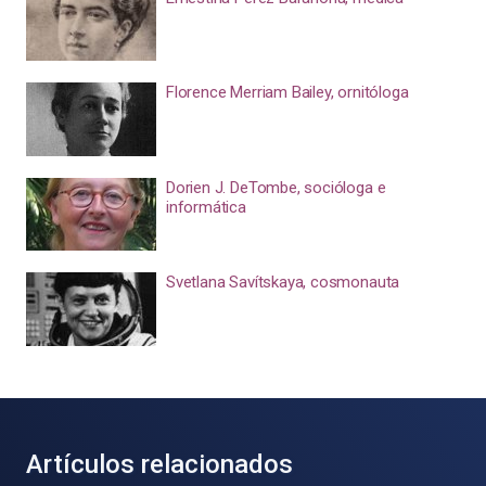
Florence Merriam Bailey, ornitóloga
Dorien J. DeTombe, socióloga e
informática
Svetlana Savítskaya, cosmonauta
Artículos relacionados