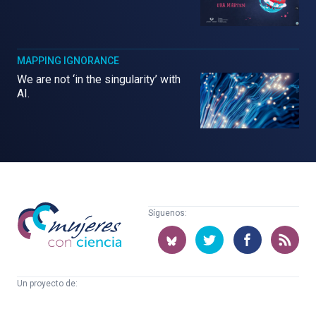
MAPPING IGNORANCE
We are not ‘in the singularity’ with
AI.
Mujeres
Síguenos:
con
ciencia
Un proyecto de:
Cátedra
Euskampus