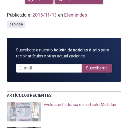
Publicado el
2015/11/13
en
Efemérides
geología
SUSCRÍBETE
Suscríbete a nuestro
boletín de noticias diario
para
POR
recibir artículos y otras actualizaciones.
E-
MAIL
Suscribirme
ARTÍCULOS RECIENTES
Evolución histórica del «efecto Matilda»