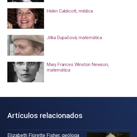
Helen Caldicott, médica
Jitka Dupačová, matemática
Mary Frances Winston Newson,
matemática
Artículos relacionados
Elizabeth Florette Fisher, geóloga