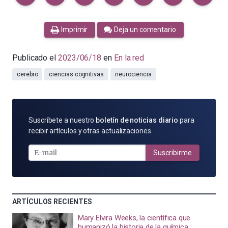
Imprimir
Deja un comentario
Publicado el
2023/06/18
en
En la red
cerebro
ciencias cognitivas
neurociencia
SUSCRÍBETE
Suscríbete a nuestro
boletín de noticias diario
para
POR
recibir artículos y otras actualizaciones.
E-
MAIL
Suscribirme
ARTÍCULOS RECIENTES
Mary Elvira Weeks, la científica que
humanizó la historia de la química