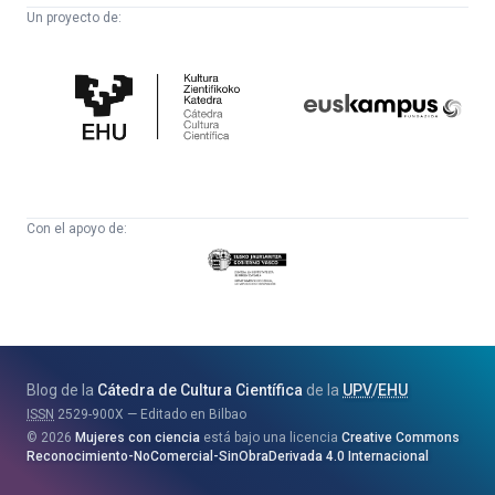
Un proyecto de:
Cátedra
Euskampus
de
Fundazioa
Cultura
Científica
Con el apoyo de:
Eusko
Jaurlaritza
-
Zientzia,
Unibertsitate
Blog de la
Cátedra de Cultura Científica
de la
UPV
/
EHU
eta
ISSN
2529-900X
Editado en Bilbao
Berrikuntza
2026
Mujeres con ciencia
está bajo una licencia
Creative Commons
Saila
Reconocimiento-NoComercial-SinObraDerivada 4.0 Internacional