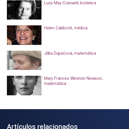
Lucy May Cranwell, botánica
Helen Caldicott, médica
Jitka Dupačová, matemática
Mary Frances Winston Newson,
matemática
Artículos relacionados