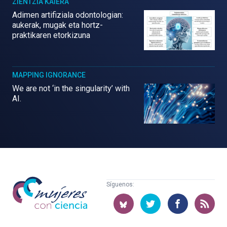
ZIENTZIA KAIERA
Adimen artifiziala odontologian:
aukerak, mugak eta hortz-
praktikaren etorkizuna
MAPPING IGNORANCE
We are not ‘in the singularity’ with
AI.
Mujeres
Síguenos:
con
ciencia