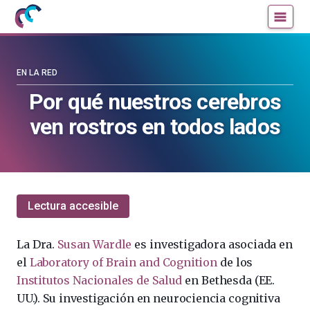
Mujeres
Un
con
blog
ciencia
de
—
la
EN LA RED
Cátedra
Cátedra
Por qué nuestros cerebros
de
de
ven rostros en todos lados
Cultura
Cultura
Científica
Científica
de
de
la
la
UPV/EHU
UPV/EHU
Lectura accesible
La Dra.
Susan Wardle
es investigadora asociada en
el
Laboratory of Brain and Cognition
de los
Institutos Nacionales de Salud
en Bethesda (EE.
UU.). Su investigación en neurociencia cognitiva