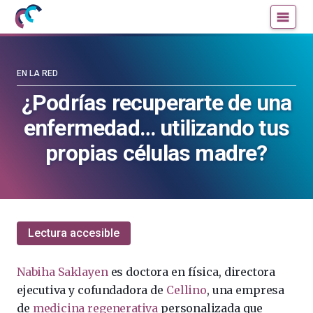
Mujeres
Un
con
blog
ciencia
de
—
la
EN LA RED
Cátedra
Cátedra
¿Podrías recuperarte de una
de
de
enfermedad… utilizando tus
Cultura
Cultura
Científica
Científica
propias células madre?
de
de
la
la
UPV/EHU
UPV/EHU
Lectura accesible
Nabiha Saklayen
es doctora en física, directora
ejecutiva y cofundadora de
Cellino
, una empresa
de
medicina regenerativa
personalizada que