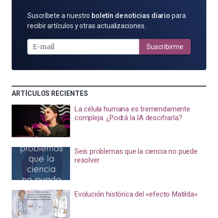
SUSCRÍBETE
Suscríbete a nuestro
boletín de noticias diario
para
POR
recibir artículos y otras actualizaciones.
E-
MAIL
Suscribirme
ARTÍCULOS RECIENTES
La célula humana es tremendamente
compleja. ¿Podrá la IA descifrarla?
Seis problemas que la ciencia no puede
resolver
Evolución histórica del «efecto Matilda»