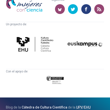
con
ciencia
Un proyecto de:
Cátedra
Euskampus
de
Fundazioa
Cultura
Científica
Con el apoyo de:
Eusko
Jaurlaritza
-
Zientzia,
Unibertsitate
Blog de la
Cátedra de Cultura Científica
de la
UPV
/
EHU
eta