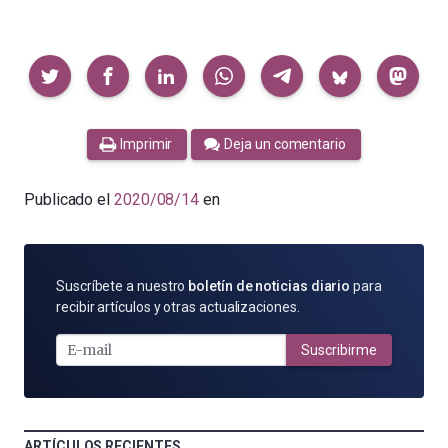
Compartir
Imprimir
Deja un comentario
Publicado el
2020/08/14
en
SUSCRÍBETE
Suscríbete a nuestro
boletín de noticias diario
para
POR
recibir artículos y otras actualizaciones.
E-
MAIL
Suscribirme
ARTÍCULOS RECIENTES