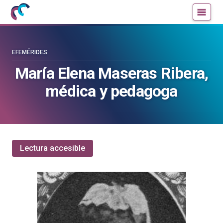
Mujeres
Un
con
blog
ciencia
de
—
la
EFEMÉRIDES
Cátedra
Cátedra
María Elena Maseras Ribera,
de
de
médica y pedagoga
Cultura
Cultura
Científica
Científica
de
de
la
la
UPV/EHU
UPV/EHU
Lectura accesible