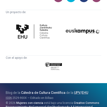
Un proyecto de:
Cátedra
Euskampus
de
Fundazioa
Cultura
Científica
Con el apoyo de:
Eusko
Jaurlaritza
-
Zientzia,
Unibertsitate
Blog de la
Cátedra de Cultura Científica
de la
UPV
/
EHU
eta
ISSN
2529-900X
Editado en Bilbao
Berrikuntza
2026
Mujeres con ciencia
está bajo una licencia
Creative Commons
Saila