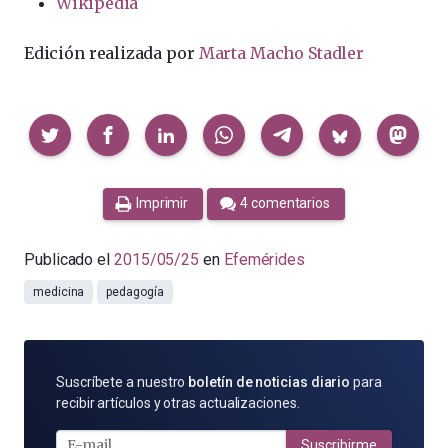
Wikipedia
Edición realizada por
Marta Macho Stadler
Compartir
Imprimir
4 comentarios
Publicado el
2015/05/25
en
Efemérides
medicina
pedagogía
SUSCRÍBETE
Suscríbete a nuestro
boletín de noticias diario
para
POR
recibir artículos y otras actualizaciones.
E-
MAIL
Suscribirme