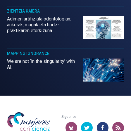
ZIENTZIA KAIERA
Adimen artifiziala odontologian:
aukerak, mugak eta hortz-
praktikaren etorkizuna
MAPPING IGNORANCE
We are not ‘in the singularity’ with
AI.
Mujeres
Síguenos:
con
ciencia