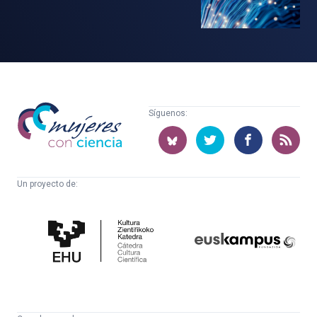
Mujeres
Síguenos:
con
ciencia
Un proyecto de:
Cátedra
Euskampus
de
Fundazioa
Cultura
Científica