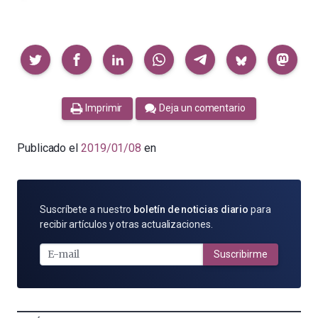
Compartir
Imprimir
Deja un comentario
Publicado el
2019/01/08
en
SUSCRÍBETE
Suscríbete a nuestro
boletín de noticias diario
para
POR
recibir artículos y otras actualizaciones.
E-
MAIL
Suscribirme