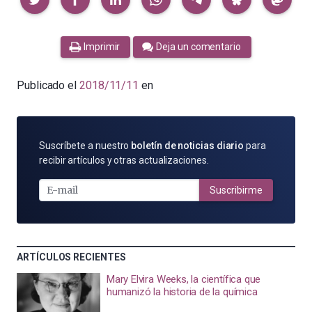
Imprimir
Deja un comentario
Publicado el
2018/11/11
en
SUSCRÍBETE
Suscríbete a nuestro
boletín de noticias diario
para
POR
recibir artículos y otras actualizaciones.
E-
MAIL
Suscribirme
ARTÍCULOS RECIENTES
Mary Elvira Weeks, la científica que
humanizó la historia de la química