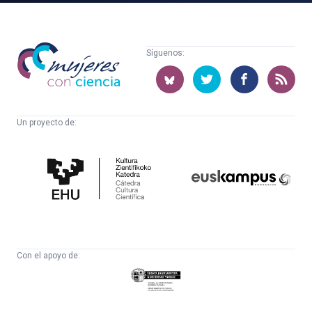
Mujeres
Síguenos:
con
ciencia
Un proyecto de:
Cátedra
Euskampus
de
Fundazioa
Cultura
Científica
Con el apoyo de:
Eusko
Jaurlaritza
-