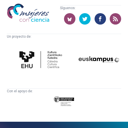
Mujeres
Síguenos:
con
ciencia
Un proyecto de:
Cátedra
Euskampus
de
Fundazioa
Cultura
Científica
Con el apoyo de:
Eusko
Jaurlaritza
-
Zientzia,
Unibertsitate