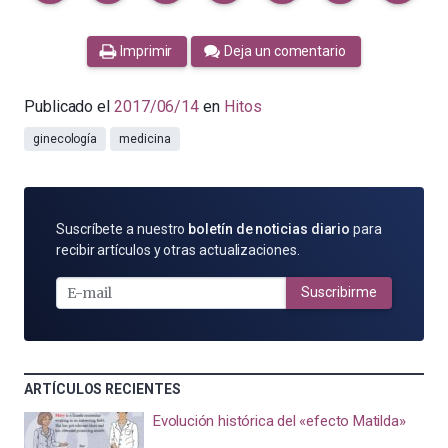
Imprimir
Deja un comentario
Publicado el
2017/06/14
en
Hitos
ginecología
medicina
SUSCRÍBETE
Suscríbete a nuestro
boletín de noticias diario
para
POR
recibir artículos y otras actualizaciones.
E-
MAIL
Suscribirme
ARTÍCULOS RECIENTES
Evolución histórica del «efecto Matilda»