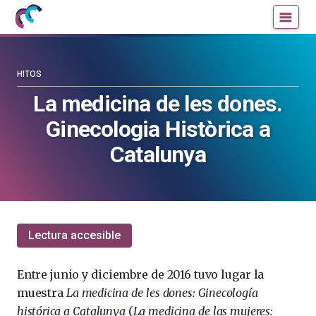
Mujeres
Un
con
blog
ciencia
de
—
la
HITOS
Cátedra
Cátedra
La medicina de les dones.
de
de
Ginecologia Històrica a
Cultura
Cultura
Científica
Científica
Catalunya
de
de
la
la
UPV/EHU
UPV/EHU
Lectura accesible
Entre junio y diciembre de 2016 tuvo lugar la
muestra
La medicina de les dones: Ginecología
histórica a Catalunya
(
La medicina de las mujeres: