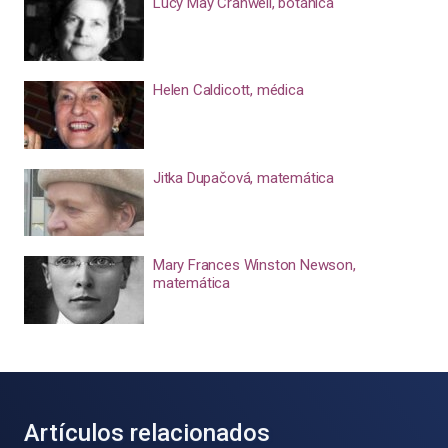
Lucy May Cranwell, botánica
Helen Caldicott, médica
Jitka Dupačová, matemática
Mary Frances Winston Newson,
matemática
Artículos relacionados