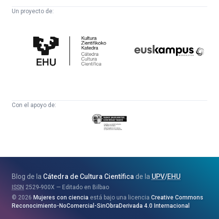
Un proyecto de:
Cátedra
Euskampus
de
Fundazioa
Cultura
Científica
Con el apoyo de:
Eusko
Jaurlaritza
-
Zientzia,
Unibertsitate
Blog de la
Cátedra de Cultura Científica
de la
UPV
/
EHU
eta
ISSN
2529-900X
Editado en Bilbao
Berrikuntza
2026
Mujeres con ciencia
está bajo una licencia
Creative Commons
Saila
Reconocimiento-NoComercial-SinObraDerivada 4.0 Internacional