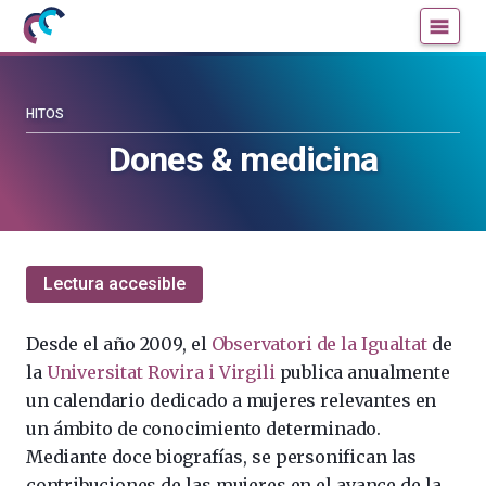
Mujeres
Un
con
blog
ciencia
de
—
la
HITOS
Cátedra
Cátedra
Dones & medicina
de
de
Cultura
Cultura
Científica
Científica
de
de
la
la
Lectura accesible
UPV/EHU
UPV/EHU
Desde el año 2009,
el
Observatori de la Igualtat
de
l
a
Universitat Rovira i Virgili
publica anualmente
un calendario dedicado a mujeres relevantes en
un ámbito de conocimiento determinado.
Mediante doce biografías, se personifican las
contribuciones de las mujeres en el avance de la