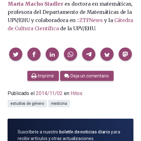
Marta Macho Stadler
es doctora en matemáticas,
profesora del Departamento de Matemáticas de la
UPV/EHU y colaboradora en
::ZTFNews
y la
Cátedra
de Cultura Científica
de la UPV/EHU.
Compartir
Imprimir
Deja un comentario
Publicado el
2014/11/02
en
Hitos
estudios de género
medicina
SUSCRÍBETE
Suscríbete a nuestro
boletín de noticias diario
para
POR
recibir artículos y otras actualizaciones.