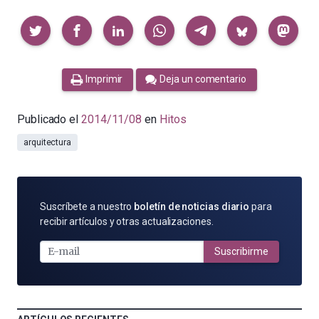
Compartir
Imprimir
Deja un comentario
Publicado el
2014/11/08
en
Hitos
arquitectura
SUSCRÍBETE
Suscríbete a nuestro
boletín de noticias diario
para
POR
recibir artículos y otras actualizaciones.
E-
MAIL
Suscribirme