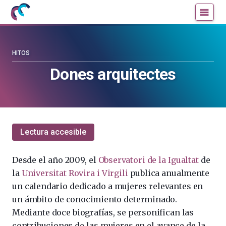
Mujeres
Un
con
blog
ciencia
de
—
la
HITOS
Cátedra
Cátedra
Dones arquitectes
de
de
Cultura
Cultura
Científica
Científica
de
de
la
la
Lectura accesible
UPV/EHU
UPV/EHU
Desde el año 2009,
el
Observatori de la Igualtat
de
l
a
Universitat Rovira i Virgili
publica anualmente
un calendario dedicado a mujeres relevantes en
un ámbito de conocimiento determinado.
Mediante doce biografías, se personifican las
contribuciones de las mujeres en el avance de la