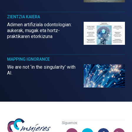
ZIENTZIA KAIERA
Adimen artifiziala odontologian:
aukerak, mugak eta hortz-
praktikaren etorkizuna
MAPPING IGNORANCE
We are not ‘in the singularity’ with
AI.
Mujeres
Síguenos:
con