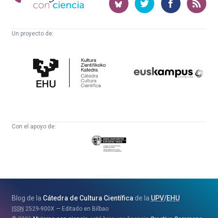
ciencia
Un proyecto de:
Cátedra
Euskampus
de
Fundazioa
Cultura
Científica
Con el apoyo de:
Eusko
Jaurlaritza
-
Zientzia,
Unibertsitate
Blog de la
Cátedra de Cultura Científica
de la
UPV
/
EHU
eta
ISSN
2529-900X
Editado en Bilbao
Berrikuntza