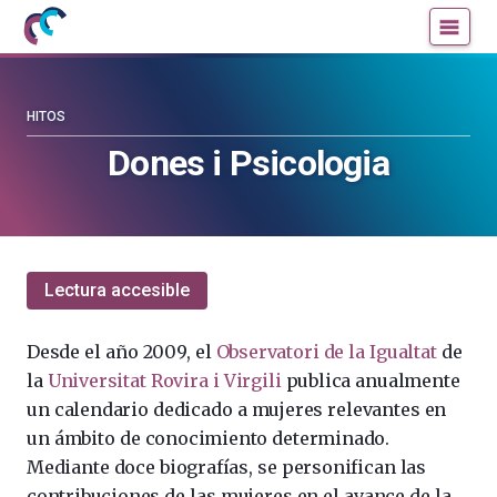
Mujeres
Un
con
blog
ciencia
de
—
la
HITOS
Cátedra
Cátedra
Dones i Psicologia
de
de
Cultura
Cultura
Científica
Científica
de
de
la
la
Lectura accesible
UPV/EHU
UPV/EHU
Desde el año 2009, el
Observatori de la Igualtat
de
la
Universitat Rovira i Virgili
publica anualmente
un calendario dedicado a mujeres relevantes en
un ámbito de conocimiento determinado.
Mediante doce biografías, se personifican las
contribuciones de las mujeres en el avance de la