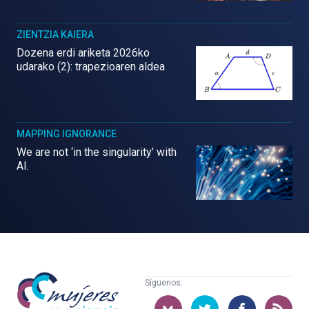
ZIENTZIA KAIERA
Dozena erdi ariketa 2026ko
udarako (2): trapezioaren aldea
MAPPING IGNORANCE
We are not ‘in the singularity’ with
AI.
Mujeres
Síguenos:
con