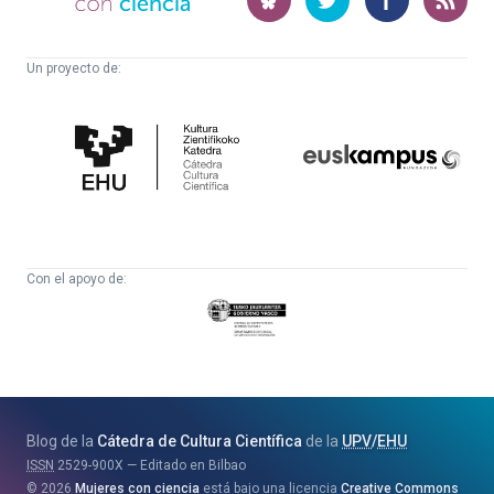
ciencia
Un proyecto de:
Cátedra
Euskampus
de
Fundazioa
Cultura
Científica
Con el apoyo de:
Eusko
Jaurlaritza
-
Zientzia,
Unibertsitate
Blog de la
Cátedra de Cultura Científica
de la
UPV
/
EHU
eta
ISSN
2529-900X
Editado en Bilbao
Berrikuntza
2026
Mujeres con ciencia
está bajo una licencia
Creative Commons