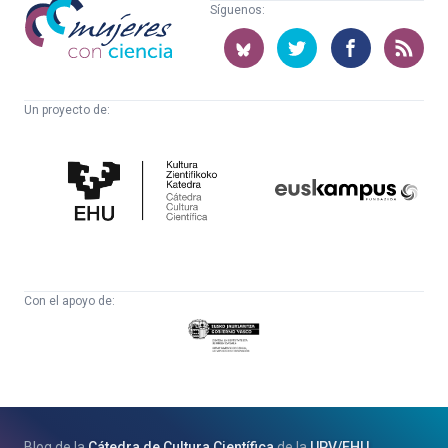
Mujeres
Síguenos:
con
ciencia
Un proyecto de:
Cátedra
Euskampus
de
Fundazioa
Cultura
Científica
Con el apoyo de:
Eusko
Jaurlaritza
-
Zientzia,
Unibertsitate
Blog de la
Cátedra de Cultura Científica
de la
UPV
/
EHU