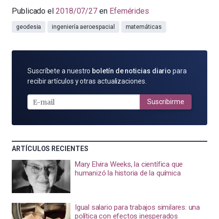
Publicado el
2018/07/27
en
Efemérides
geodesia
ingeniería aeroespacial
matemáticas
SUSCRÍBETE
Suscríbete a nuestro
boletín de noticias diario
para
POR
recibir artículos y otras actualizaciones.
E-
MAIL
Suscribirme
ARTÍCULOS RECIENTES
Mary Elvira Weeks, la científica que
humanizó la historia de la química
Igual salario para trabajos similares: una
política con efectos inesperados