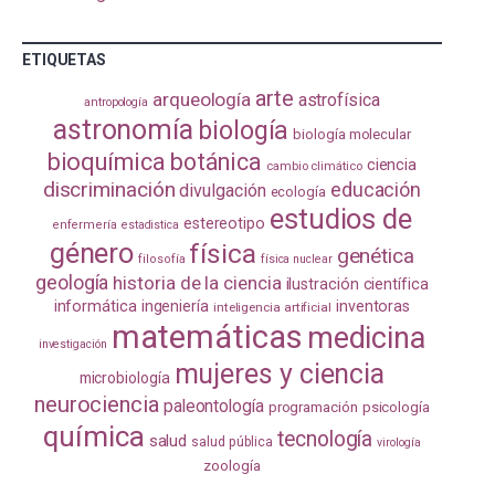
ETIQUETAS
arte
arqueología
astrofísica
antropología
astronomía
biología
biología molecular
bioquímica
botánica
ciencia
cambio climático
discriminación
educación
divulgación
ecología
estudios de
estereotipo
enfermería
estadistica
género
física
genética
filosofía
física nuclear
geología
historia de la ciencia
ilustración científica
informática
ingeniería
inventoras
inteligencia artificial
matemáticas
medicina
investigación
mujeres y ciencia
microbiología
neurociencia
paleontología
programación
psicología
química
tecnología
salud
salud pública
virología
zoología