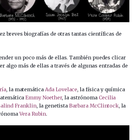
ez breves biografías de otras tantas científicas de
render un poco más de ellas. También puedes clicar
r algo más de ellas a través de algunas entradas de
ría
, la matemática
Ada Lovelace
, la física y química
matemática
Emmy Noether
, la astrónoma
Cecilia
alind Franklin
, la genetista
Barbara McClintock
, la
trónoma
Vera Rubin
.