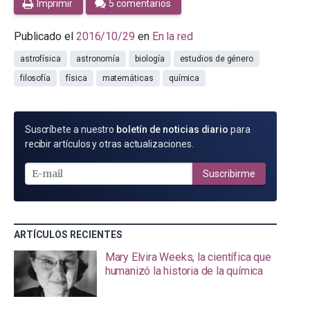
Imprimir
5 comentarios
Publicado el
2016/10/29
en
En la red
astrofísica
astronomía
biología
estudios de género
filosofía
física
matemáticas
química
SUSCRÍBETE
Suscríbete a nuestro
boletín de noticias diario
para
POR
recibir artículos y otras actualizaciones.
E-
MAIL
Suscribirme
ARTÍCULOS RECIENTES
Mary Elvira Weeks, la científica que
humanizó la historia de la química