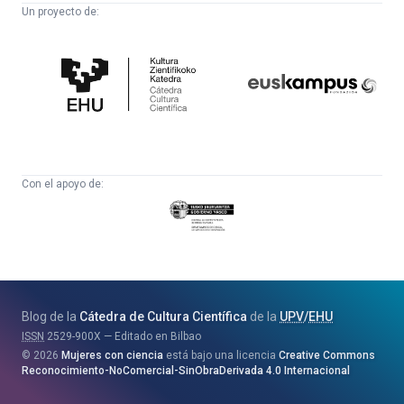
Un proyecto de:
Cátedra
Euskampus
de
Fundazioa
Cultura
Científica
Con el apoyo de:
Eusko
Jaurlaritza
-
Zientzia,
Unibertsitate
Blog de la
Cátedra de Cultura Científica
de la
UPV
/
EHU
eta
ISSN
2529-900X
Editado en Bilbao
Berrikuntza
2026
Mujeres con ciencia
está bajo una licencia
Creative Commons
Saila
Reconocimiento-NoComercial-SinObraDerivada 4.0 Internacional