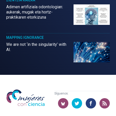
ZIENTZIA KAIERA
Adimen artifiziala odontologian:
aukerak, mugak eta hortz-
praktikaren etorkizuna
MAPPING IGNORANCE
We are not ‘in the singularity’ with
AI.
Mujeres
Síguenos:
con
ciencia