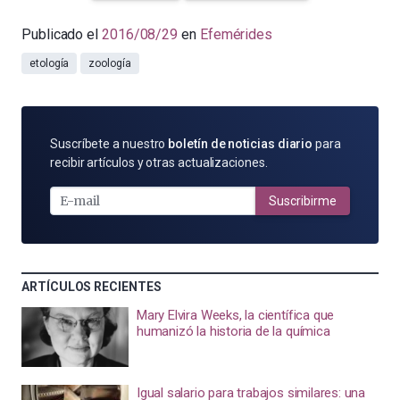
Publicado el
2016/08/29
en
Efemérides
etología
zoología
SUSCRÍBETE
Suscríbete a nuestro
boletín de noticias diario
para
POR
recibir artículos y otras actualizaciones.
E-
MAIL
Suscribirme
ARTÍCULOS RECIENTES
Mary Elvira Weeks, la científica que
humanizó la historia de la química
Igual salario para trabajos similares: una