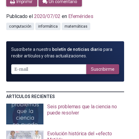
Imprimir
Un comentario
Publicado el
2020/07/02
en
Efemérides
computación
informática
matemáticas
SUSCRÍBETE
Suscríbete a nuestro
boletín de noticias diario
para
POR
recibir artículos y otras actualizaciones.
E-
MAIL
Suscribirme
ARTÍCULOS RECIENTES
Seis problemas que la ciencia no
puede resolver
Evolución histórica del «efecto