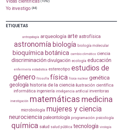
Vidas científicas
(1092)
Yo investigo
(44)
ETIQUETAS
arte
arqueología
astrofísica
antropología
astronomía
biología
biología molecular
bioquímica
botánica
ciencia
cambio climático
discriminación
educación
divulgación
ecología
estudios de
estereotipo
enfermería
estadistica
género
física
genética
filosofía
física nuclear
geología
historia de la ciencia
ilustración científica
informática
ingeniería
inventoras
inteligencia artificial
matemáticas
medicina
investigación
mujeres y ciencia
microbiología
neurociencia
paleontología
programación
psicología
química
tecnología
salud
salud pública
virología