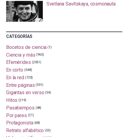
Svetlana Savítskaya, cosmonauta
CATEGORÍAS
Bocetos de ciencia
(1)
Ciencia y más
(965)
Efemérides
(2051)
En corto
(548)
En la red
(720)
Entre páginas
(591)
Gigantas en verso
(54)
Hitos
(219)
Pasatiempos
(48)
Por pares
(21)
Protagonista
(68)
Retrato alfabético
(53)