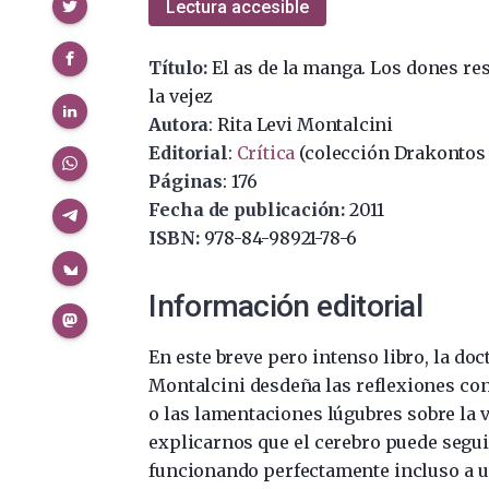
Compartir
Lectura accesible
Título:
El as de la manga. Los dones re
la vejez
Autora
: Rita Levi Montalcini
Editorial
:
Crítica
(colección Drakontos 
Páginas
: 176
Fecha de publicación:
2011
ISBN:
978-84-98921-78-6
Información editorial
En este breve pero intenso libro, la doc
Montalcini desdeña las reflexiones co
o las lamentaciones lúgubres sobre la v
explicarnos que el cerebro puede segui
funcionando perfectamente incluso a 