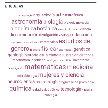
ETIQUETAS
arte
arqueología
astrofísica
antropología
astronomía
biología
biología molecular
bioquímica
botánica
ciencia
cambio climático
discriminación
educación
divulgación
ecología
estudios de
estereotipo
enfermería
estadistica
género
física
genética
filosofía
física nuclear
geología
historia de la ciencia
ilustración científica
informática
ingeniería
inventoras
inteligencia artificial
matemáticas
medicina
investigación
mujeres y ciencia
microbiología
neurociencia
paleontología
programación
psicología
química
tecnología
salud
salud pública
virología
zoología