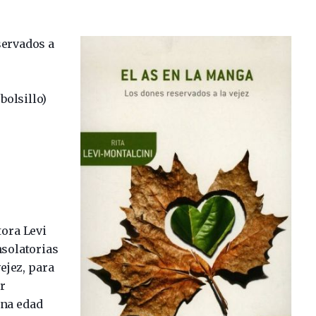
servados a
bolsillo)
tora Levi
nsolatorias
ejez, para
r
una edad