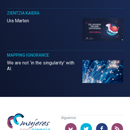
ZIENTZIA KAIERA
Ura Marten
MAPPING IGNORANCE
We are not ‘in the singularity’ with
AI.
Mujeres
Síguenos:
con