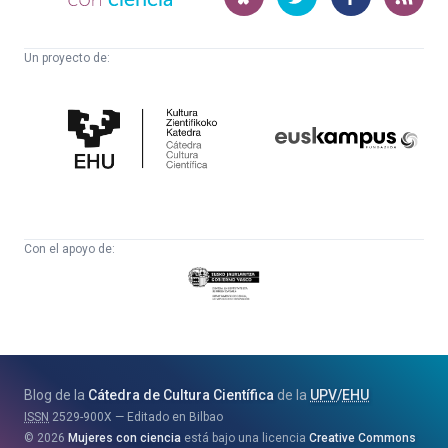
ciencia
Un proyecto de:
Cátedra
Euskampus
de
Fundazioa
Cultura
Científica
Con el apoyo de:
Eusko
Jaurlaritza
-
Zientzia,
Unibertsitate
Blog de la
Cátedra de Cultura Científica
de la
UPV
/
EHU
eta
ISSN
2529-900X
Editado en Bilbao
Berrikuntza
2026
Mujeres con ciencia
está bajo una licencia
Creative Commons
Saila