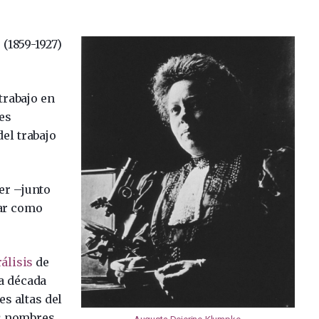
e
(1859-1927)
trabajo en
es
el trabajo
er –junto
ar como
álisis
de
na década
s altas del
s nombres.