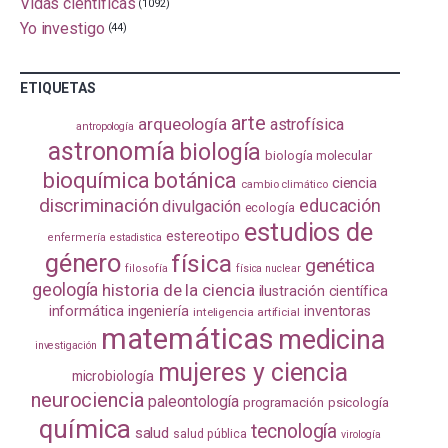
Vidas científicas
(1092)
Yo investigo
(44)
ETIQUETAS
arte
arqueología
astrofísica
antropología
astronomía
biología
biología molecular
bioquímica
botánica
ciencia
cambio climático
discriminación
educación
divulgación
ecología
estudios de
estereotipo
enfermería
estadistica
género
física
genética
filosofía
física nuclear
geología
historia de la ciencia
ilustración científica
informática
ingeniería
inventoras
inteligencia artificial
matemáticas
medicina
investigación
mujeres y ciencia
microbiología
neurociencia
paleontología
programación
psicología
química
tecnología
salud
salud pública
virología