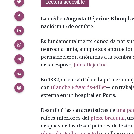
Compartir
Lectura accesible
La médica
Augusta Déjerine-Klumpk
nació un 15 de octubre.
Es fundamentalmente conocida por su 
neuroanatomía, aunque sus aportacion
permanecieron anónimas a la sombra d
de su esposo,
Jules Dejerine
.
En 1882, se convirtió en la primera muj
con
Blanche Edwards-Pillet
— en trabaj
externa en un hospital en París.
Describió las características de
una par
raíces inferiores del
plexo braquial
, u
después de las descripciones de lesione
plexo de Duchenne y Erb
que llevan su