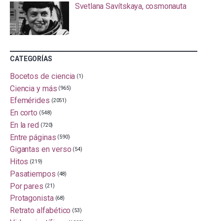
Svetlana Savítskaya, cosmonauta
CATEGORÍAS
Bocetos de ciencia
(1)
Ciencia y más
(965)
Efemérides
(2051)
En corto
(548)
En la red
(720)
Entre páginas
(590)
Gigantas en verso
(54)
Hitos
(219)
Pasatiempos
(48)
Por pares
(21)
Protagonista
(68)
Retrato alfabético
(53)