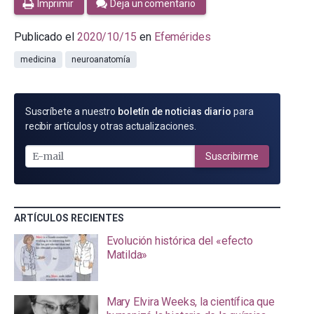
Imprimir
Deja un comentario
Publicado el
2020/10/15
en
Efemérides
medicina
neuroanatomía
SUSCRÍBETE
Suscríbete a nuestro
boletín de noticias diario
para
POR
recibir artículos y otras actualizaciones.
E-
MAIL
Suscribirme
ARTÍCULOS RECIENTES
Evolución histórica del «efecto
Matilda»
Mary Elvira Weeks, la científica que