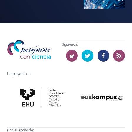
Mujeres
Síguenos:
con
ciencia
Un proyecto de:
Cátedra
Euskampus
de
Fundazioa
Cultura
Científica
Con el apoyo de: