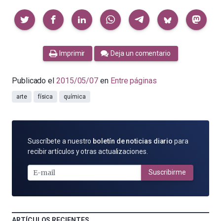
Compartir
Imprimir
Deja un comentario
Publicado el
2015/05/07
en
Entre páginas
arte
física
química
SUSCRÍBETE
Suscríbete a nuestro
boletín de noticias diario
para
POR
recibir artículos y otras actualizaciones.
E-
MAIL
Suscribirme
ARTÍCULOS RECIENTES