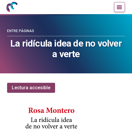
Mujeres
Un
con
blog
ciencia
de
—
la
ENTRE PÁGINAS
Cátedra
Cátedra
La ridícula idea de no volver
de
de
a verte
Cultura
Cultura
Científica
Científica
de
de
la
la
UPV/EHU
UPV/EHU
Lectura accesible