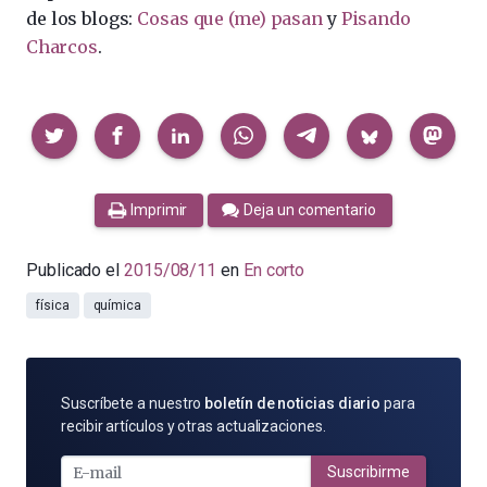
de los blogs:
Cosas que (me) pasan
y
Pisando
Charcos
.
Compartir
Imprimir
Deja un comentario
Publicado el
2015/08/11
en
En corto
física
química
SUSCRÍBETE
Suscríbete a nuestro
boletín de noticias diario
para
POR
recibir artículos y otras actualizaciones.
E-
MAIL
Suscribirme