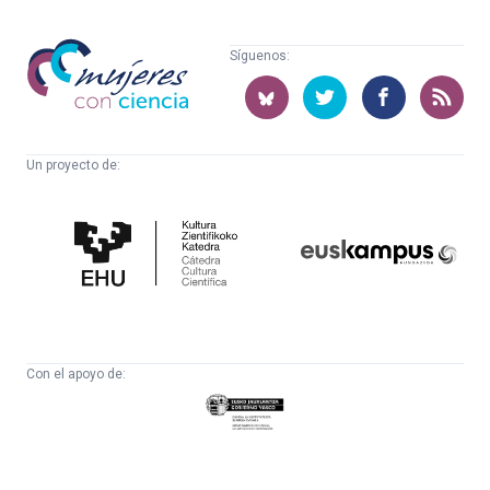
Mujeres
Síguenos:
con
ciencia
Un proyecto de:
Cátedra
Euskampus
de
Fundazioa
Cultura
Científica
Con el apoyo de:
Eusko
Jaurlaritza
-
Zientzia,