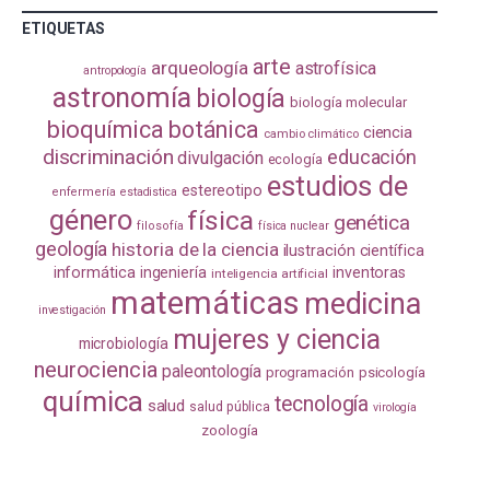
ETIQUETAS
arte
arqueología
astrofísica
antropología
astronomía
biología
biología molecular
bioquímica
botánica
ciencia
cambio climático
discriminación
educación
divulgación
ecología
estudios de
estereotipo
enfermería
estadistica
género
física
genética
filosofía
física nuclear
geología
historia de la ciencia
ilustración científica
informática
ingeniería
inventoras
inteligencia artificial
matemáticas
medicina
investigación
mujeres y ciencia
microbiología
neurociencia
paleontología
programación
psicología
química
tecnología
salud
salud pública
virología
zoología