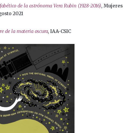
lfabético de la astrónoma Vera Rubin (1928-2016)
, Mujeres
agosto 2021
e de la materia oscura
, IAA-CSIC