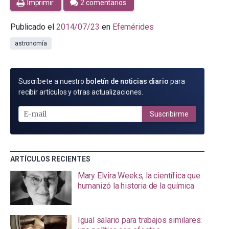
Imprimir
2 comentarios
Publicado el
2014/07/23
en
Efemérides
astronomía
SUSCRÍBETE
Suscríbete a nuestro
boletín de noticias diario
para
POR
recibir artículos y otras actualizaciones.
E-
MAIL
Suscribirme
ARTÍCULOS RECIENTES
Mary Elvira Weeks, la científica que
humanizó la historia de la química
Igual salario para trabajos similares: