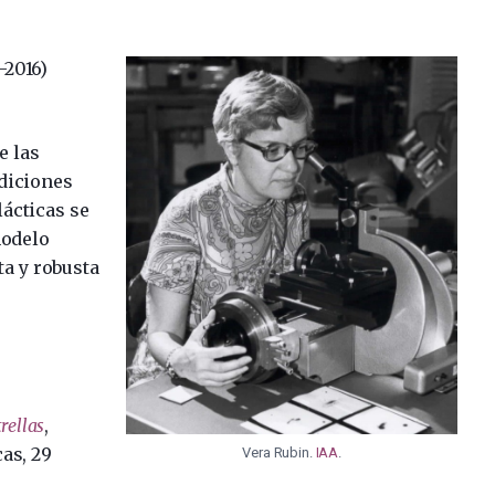
-2016)
e las
ediciones
lácticas se
modelo
ta y robusta
trellas
,
cas, 29
Vera Rubin.
IAA
.