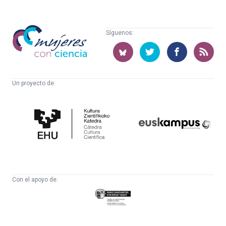
Mujeres
Síguenos:
con
ciencia
Un proyecto de:
Cátedra
Euskampus
de
Fundazioa
Cultura
Científica
Con el apoyo de:
Eusko
Jaurlaritza
-