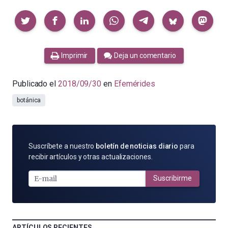
Compartir
Imprimir
Deja un comentario
Publicado el
2018/09/30
en
Efemérides
botánica
SUSCRÍBETE
Suscríbete a nuestro
boletín de noticias diario
para
POR
recibir artículos y otras actualizaciones.
E-
MAIL
Suscribirme
ARTÍCULOS RECIENTES